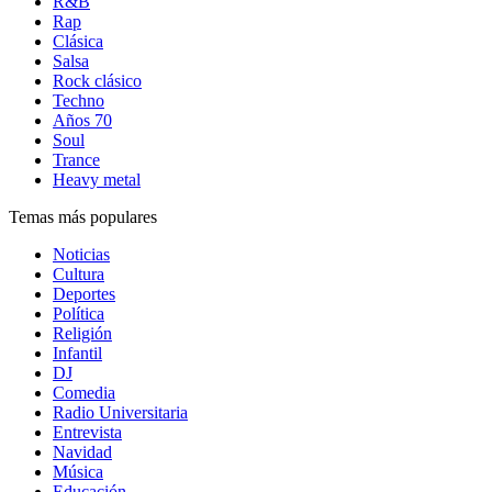
R&B
Rap
Clásica
Salsa
Rock clásico
Techno
Años 70
Soul
Trance
Heavy metal
Temas más populares
Noticias
Cultura
Deportes
Política
Religión
Infantil
DJ
Comedia
Radio Universitaria
Entrevista
Navidad
Música
Educación