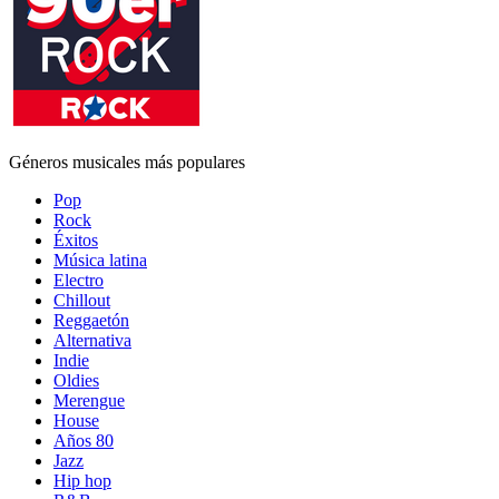
Géneros musicales más populares
Pop
Rock
Éxitos
Música latina
Electro
Chillout
Reggaetón
Alternativa
Indie
Oldies
Merengue
House
Años 80
Jazz
Hip hop