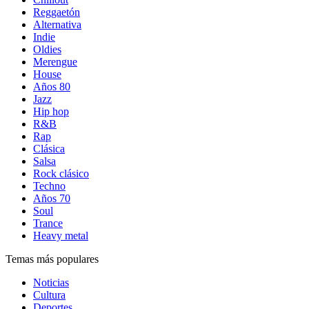
Reggaetón
Alternativa
Indie
Oldies
Merengue
House
Años 80
Jazz
Hip hop
R&B
Rap
Clásica
Salsa
Rock clásico
Techno
Años 70
Soul
Trance
Heavy metal
Temas más populares
Noticias
Cultura
Deportes