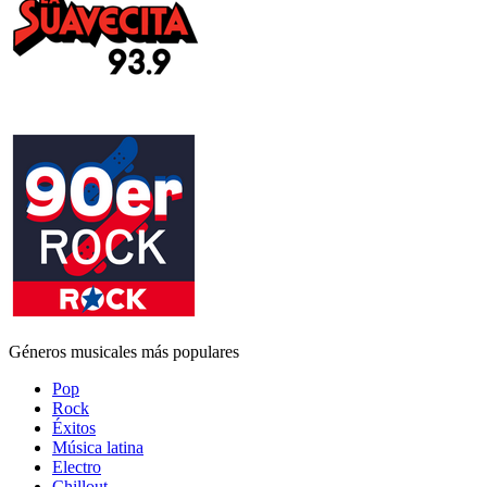
Géneros musicales más populares
Pop
Rock
Éxitos
Música latina
Electro
Chillout