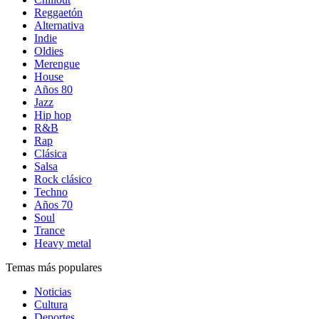
Reggaetón
Alternativa
Indie
Oldies
Merengue
House
Años 80
Jazz
Hip hop
R&B
Rap
Clásica
Salsa
Rock clásico
Techno
Años 70
Soul
Trance
Heavy metal
Temas más populares
Noticias
Cultura
Deportes