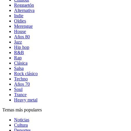
Reggaetón
Alternativa
Indie
Oldies
Merengue
House
Años 80
Jazz
Hip hop
R&B
Rap
Clásica
Salsa
Rock clásico
Techno
Años 70
Soul
Trance
Heavy metal
Temas más populares
Noticias
Cultura
Deportes