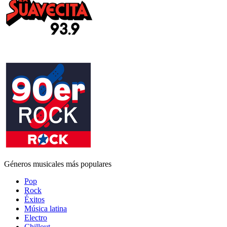
Géneros musicales más populares
Pop
Rock
Éxitos
Música latina
Electro
Chillout