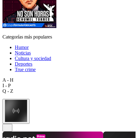
Categorías más populares
Humor
Noticias
Cultura y sociedad
Deportes
True crime
A - H
I - P
Q - Z