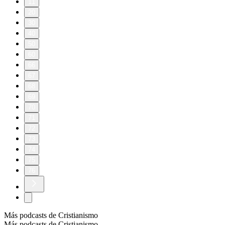
11
20
30
40
50
60
66
67
68
69
70
71
72
73
74
75
76
Más podcasts de Cristianismo
Más podcasts de Cristianismo