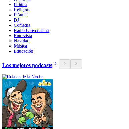
Política
Religión
Infantil
DJ
Comedia
Radio Universitaria
Entrevista
Navidad
Música
Educación
Los mejores podcasts