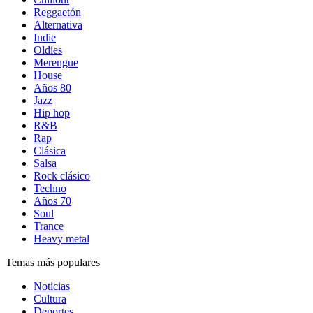
Reggaetón
Alternativa
Indie
Oldies
Merengue
House
Años 80
Jazz
Hip hop
R&B
Rap
Clásica
Salsa
Rock clásico
Techno
Años 70
Soul
Trance
Heavy metal
Temas más populares
Noticias
Cultura
Deportes