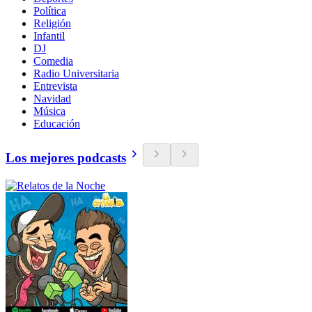
Política
Religión
Infantil
DJ
Comedia
Radio Universitaria
Entrevista
Navidad
Música
Educación
Los mejores podcasts