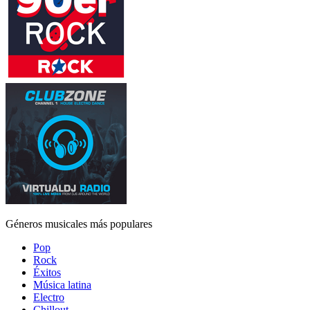
Géneros musicales más populares
Pop
Rock
Éxitos
Música latina
Electro
Chillout