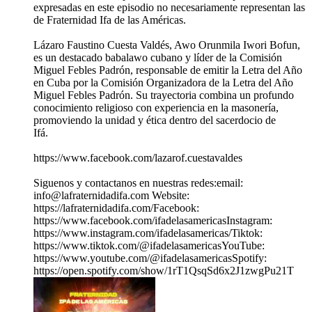
expresadas en este episodio no necesariamente representan las
de Fraternidad Ifa de las Américas.
Lázaro Faustino Cuesta Valdés, Awo Orunmila Iwori Bofun,
es un destacado babalawo cubano y líder de la Comisión
Miguel Febles Padrón, responsable de emitir la Letra del Año
en Cuba por la Comisión Organizadora de la Letra del Año
Miguel Febles Padrón. Su trayectoria combina un profundo
conocimiento religioso con experiencia en la masonería,
promoviendo la unidad y ética dentro del sacerdocio de
Ifá.
https://www.facebook.com/lazarof.cuestavaldes
Siguenos y contactanos en nuestras redes:email:
info@lafraternidadifa.com Website:
https://lafraternidadifa.com/Facebook:
https://www.facebook.com/ifadelasamericasInstagram:
https://www.instagram.com/ifadelasamericas/Tiktok:
https://www.tiktok.com/@ifadelasamericasYouTube:
https://www.youtube.com/@ifadelasamericasSpotify:
https://open.spotify.com/show/1rT1QsqSd6x2J1zwgPu21T