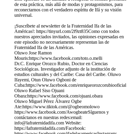
de esta práctica, más allá de modas y protagonismos, para
reconectarnos con el verdadero espíritu de Ifá y su visión
universal.
¡Suscríbete al newsletter de la Fraternidad Ifa de las
Américas!: https://tinyurl.com/2f9zt835Como con todos
nuestros apreciados invitados, las opiniones expresadas en
este episodio no necesariamente representan las de
Fraternidad Ifa de las Américas.
Oluwo Jose Ramon
Mouris:https://www.facebook.com/toto.o.melli
Dr.C. Enrique Orozco Rubio, Doctor en Ciencias
Sociológicas. Investigador adjunto de la institución de
estudios culturales y del Caribe: Casa del Caribe. Oluwo
Ifayemi, Otun Oluwo Ogboni de
Cuba:https://www.facebook.com/enriqueorozcorubiooficial
Oluwo Rafael Siso Ojuani
Obara:https://www.facebook.com/ojuani.obara
Oluwo Miguel Pérez Álvarez Ogbe
Ate:https://www.tiktok.com/@ogbeomolowo
https://www.facebook.com/AwogbeateSíguenos y
contáctanos en nuestras redes:email:
info@lafraternidadifa.com Website:
https://lafraternidadifa.com/Facebook:
https://www.facebook.com/ifadelasamericasInstagram: