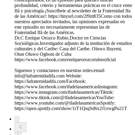
profundidad, criterio y herramientas prácticas en el cruce entre
Ifá y psicología.¡Suscríbete al newsletter de la Fraternidad Ifa
de las Américas!: https://tinyurl.com/2f9zt835Como con todos
nuestros apreciados invitados, las opiniones expresadas en
este episodio no necesariamente representan las de
Fraternidad Ifá de las Américas.
Dr.C Enrique Orozco Rubio.Doctor en Ciencias
Sociológicas.Investigador adjunto de la institución de estudios
culturales y del Caribe: Casa del Caribe. Oluwo Ifayemi,
Otun Oluwo Ogboni de Cuba
https://www.facebook.com/enriqueorozcorubiooficial
Siguenos y contactanos en nuestras redes:email:
info@lafraternidadifa.com Website:
https://lafraternidadifa.com/Facebook:
https://www.facebook.com/ifadelasamericasInstagram:
https://www.instagram.com/ifadelasamericas/Tiktok:
https://www.tiktok.com/@ifadelasamericasYouTube:
https://www.youtube.com/@ifadelasamericasSpotify:
https://open.spotify.com/show/1rT1QsqSd6x2J1zwgPu21T