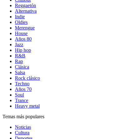
Reggaetón
Alternativa
Indie
Oldies
Merengue
House
Años 80
Jazz
Hip hop
R&B
Rap
Clásica
Salsa
Rock clásico
Techno
Años 70
Soul
Trance
Heavy metal
Temas más populares
Noticias
Cultura
Deportes