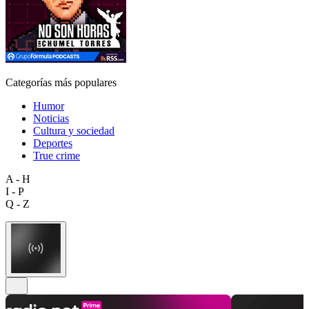
Categorías más populares
Humor
Noticias
Cultura y sociedad
Deportes
True crime
A - H
I - P
Q - Z