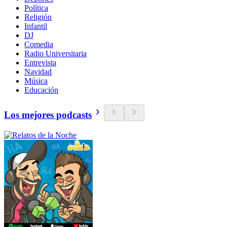
Política
Religión
Infantil
DJ
Comedia
Radio Universitaria
Entrevista
Navidad
Música
Educación
Los mejores podcasts