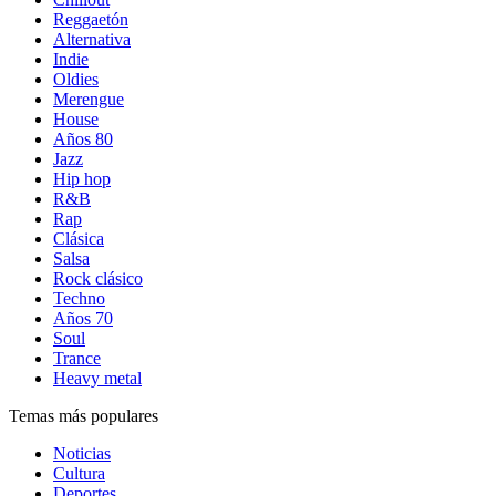
Reggaetón
Alternativa
Indie
Oldies
Merengue
House
Años 80
Jazz
Hip hop
R&B
Rap
Clásica
Salsa
Rock clásico
Techno
Años 70
Soul
Trance
Heavy metal
Temas más populares
Noticias
Cultura
Deportes