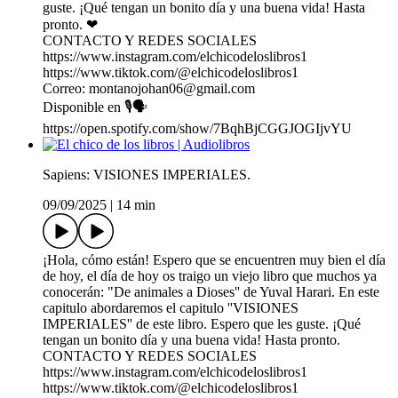
guste. ¡Qué tengan un bonito día y una buena vida! Hasta
pronto. ❤
CONTACTO Y REDES SOCIALES
https://www.instagram.com/elchicodeloslibros1
https://www.tiktok.com/@elchicodeloslibros1
Correo: montanojohan06@gmail.com
Disponible en 🎙️🗣️
https://open.spotify.com/show/7BqhBjCGGJOGIjvYU
Sapiens: VISIONES IMPERIALES.
09/09/2025
|
14 min
¡Hola, cómo están! Espero que se encuentren muy bien el día
de hoy, el día de hoy os traigo un viejo libro que muchos ya
conocerán: "De animales a Dioses'' de Yuval Harari. En este
capitulo abordaremos el capitulo ''VISIONES
IMPERIALES'' de este libro. Espero que les guste. ¡Qué
tengan un bonito día y una buena vida! Hasta pronto.
CONTACTO Y REDES SOCIALES
https://www.instagram.com/elchicodeloslibros1
https://www.tiktok.com/@elchicodeloslibros1