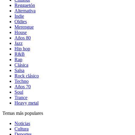
Reggaetón
Alternativa
Indie
Oldies
Merengue
House
Años 80
Jazz
Hip hop
R&B
Rap
Clásica
Salsa
Rock clásico
Techno
Años 70
Soul
Trance
Heavy metal
Temas más populares
Noticias
Cultura
Deportes