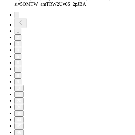
si=5OMTW_amTRW2Uv0S_2pJBA
1
2
3
4
5
6
7
8
9
10
11
20
30
40
44
45
46