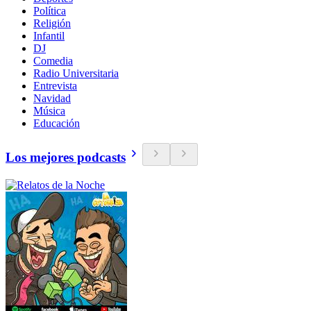
Política
Religión
Infantil
DJ
Comedia
Radio Universitaria
Entrevista
Navidad
Música
Educación
Los mejores podcasts