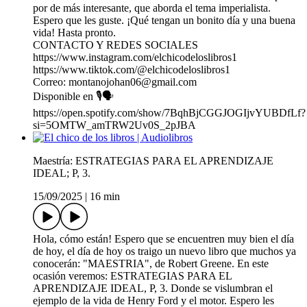
por de más interesante, que aborda el tema imperialista.
Espero que les guste. ¡Qué tengan un bonito día y una buena
vida! Hasta pronto.
CONTACTO Y REDES SOCIALES
https://www.instagram.com/elchicodeloslibros1
https://www.tiktok.com/@elchicodeloslibros1
Correo: montanojohan06@gmail.com
Disponible en 🎙️🗣️
https://open.spotify.com/show/7BqhBjCGGJOGIjvYUBDfLf?
si=5OMTW_amTRW2Uv0S_2pJBA
Maestría: ESTRATEGIAS PARA EL APRENDIZAJE
IDEAL; P, 3.
15/09/2025
|
16 min
Hola, cómo están! Espero que se encuentren muy bien el día
de hoy, el día de hoy os traigo un nuevo libro que muchos ya
conocerán: "MAESTRIA", de Robert Greene. En este
ocasión veremos: ESTRATEGIAS PARA EL
APRENDIZAJE IDEAL, P, 3. Donde se vislumbran el
ejemplo de la vida de Henry Ford y el motor. Espero les