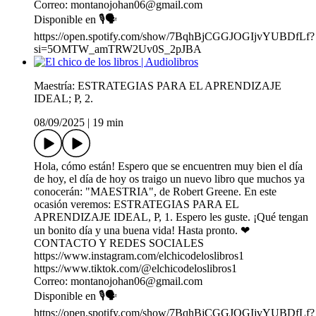
Correo: montanojohan06@gmail.com
Disponible en 🎙️🗣️
https://open.spotify.com/show/7BqhBjCGGJOGIjvYUBDfLf?
si=5OMTW_amTRW2Uv0S_2pJBA
Maestría: ESTRATEGIAS PARA EL APRENDIZAJE
IDEAL; P, 2.
08/09/2025
|
19 min
Hola, cómo están! Espero que se encuentren muy bien el día
de hoy, el día de hoy os traigo un nuevo libro que muchos ya
conocerán: "MAESTRIA", de Robert Greene. En este
ocasión veremos: ESTRATEGIAS PARA EL
APRENDIZAJE IDEAL, P, 1. Espero les guste. ¡Qué tengan
un bonito día y una buena vida! Hasta pronto. ❤
CONTACTO Y REDES SOCIALES
https://www.instagram.com/elchicodeloslibros1
https://www.tiktok.com/@elchicodeloslibros1
Correo: montanojohan06@gmail.com
Disponible en 🎙️🗣️
https://open.spotify.com/show/7BqhBjCGGJOGIjvYUBDfLf?