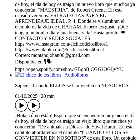
de hoy, el día de hoy os traigo un nuevo libro que muchos ya
conocerán: "MAESTRIA", de Robert Greene. En este
ocasión veremos: ESTRATEGIAS PARA EL
APRENDIZAJE IDEAL, P, 4. Donde se vislumbran el
ejemplo de la vida de GRAHAM. Espero les guste. ¡Qué
tengan un bonito día y una buena vida! Hasta pronto. ❤
CONTACTO Y REDES SOCIALES
https://www.instagram.com/elchicodeloslibros1
https://www.tiktok.com/@elchicodeloslibros1
Correo: montanojohan06@gmail.com
Disponible en 🎙️🗣️
https://open.spotify.com/show/7BqhBjCGGJOGIjvYU
Sapiens: Cuando ELLOS se Convierten en NOSOTROS
01/10/2025
|
20 min
¡Hola, cómo están! Espero que se encuentren muy bien el día
de hoy, el día de hoy os traigo un viejo libro que muchos ya
conocerán: "De animales a Dioses'' de Yuval Harari. En este
capitulo abordaremos el capitulo ''CUANDO ELLOS SE
CONVIERTEN EN NOSOTROS'' de este libro. Un capitulo