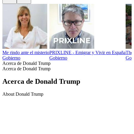
Me rindo ante el misterio
PRIXLINE - Emigrar y Vivir en España
The
Gobierno
Gobierno
Gob
Acerca de Donald Trump
Acerca de Donald Trump
Acerca de Donald Trump
About Donald Trump
Sitio web del podcast