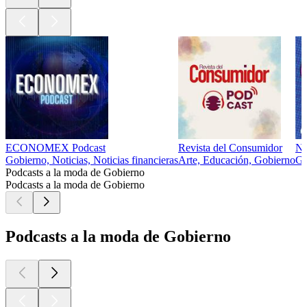
ECONOMEX Podcast
Revista del Consumidor
No
Gobierno, Noticias, Noticias financieras
Arte, Educación, Gobierno
Go
Podcasts a la moda de Gobierno
Podcasts a la moda de Gobierno
Podcasts a la moda de Gobierno