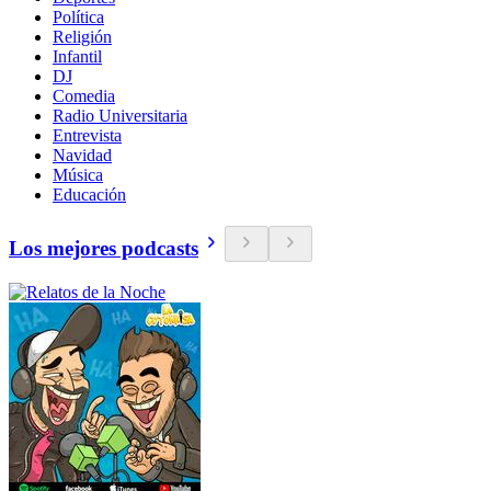
Política
Religión
Infantil
DJ
Comedia
Radio Universitaria
Entrevista
Navidad
Música
Educación
Los mejores podcasts