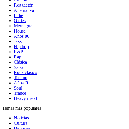
Reggaetón
Alternativa
Indie
Oldies
Merengue
House
Años 80
Jazz
Hip hop
R&B
Rap
Clásica
Salsa
Rock clásico
Techno
Años 70
Soul
Trance
Heavy metal
Temas más populares
Noticias
Cultura
Deportes