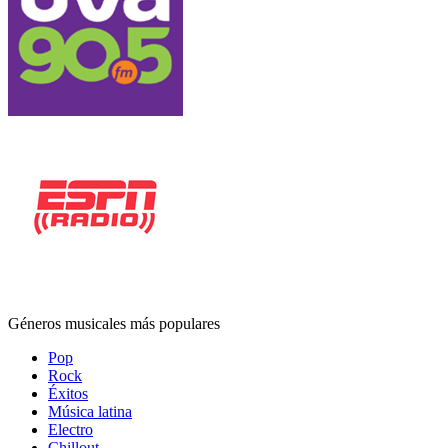
Géneros musicales más populares
Pop
Rock
Éxitos
Música latina
Electro
Chillout