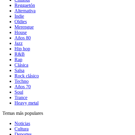
Reggaetón
Alternativa
Indie
Oldies
Merengue
House
Años 80
Jazz
Hip hop
R&B
Rap
Clásica
Salsa
Rock clásico
Techno
Años 70
Soul
Trance
Heavy metal
Temas más populares
Noticias
Cultura
Deportes