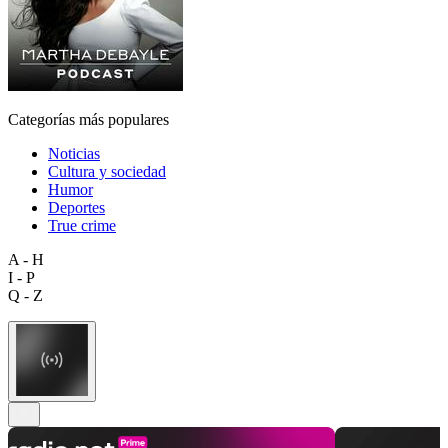
Categorías más populares
Noticias
Cultura y sociedad
Humor
Deportes
True crime
A - H
I - P
Q - Z