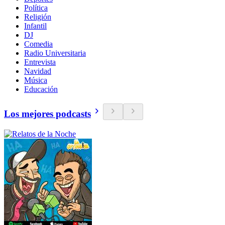
Política
Religión
Infantil
DJ
Comedia
Radio Universitaria
Entrevista
Navidad
Música
Educación
Los mejores podcasts