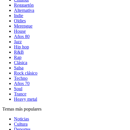
Reggaetón
Alternativa
Indie
Oldies
Merengue
House
Años 80
Jazz
Hip hop
R&B
Rap
Clásica
Salsa
Rock clásico
Techno
Años 70
Soul
Trance
Heavy metal
Temas más populares
Noticias
Cultura
Deportes