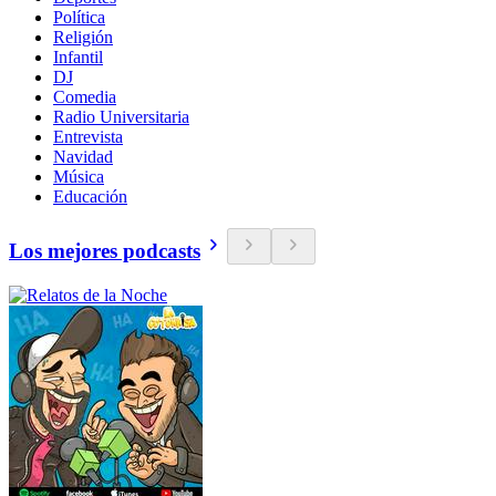
Política
Religión
Infantil
DJ
Comedia
Radio Universitaria
Entrevista
Navidad
Música
Educación
Los mejores podcasts