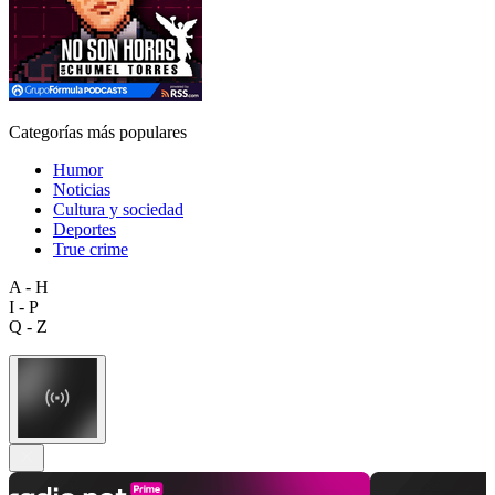
Categorías más populares
Humor
Noticias
Cultura y sociedad
Deportes
True crime
A - H
I - P
Q - Z