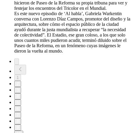
hicieron de Paseo de la Reforma su propia tribuna para ver y
festejar los encuentros del Tricolor en el Mundial.
Es este nuevo episodio de ‘Al habla’, Gabriela Warkentin
conversa con Lorenzo Díaz Campos, promotor del diseño y la
arquitectura, sobre cómo el espacio público de la ciudad
ayudó durante la justa mundialista a recuperar “la necesidad
de colectividad”. El Estadio, ese gran coloso, a los que solo
unos cuantos miles pudieron acudir, terminó diluido sobre el
Paseo de la Reforma, en un fenómeno cuyas imágenes le
dieron la vuelta al mundo.
1
2
3
4
5
6
7
8
9