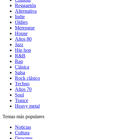
Reggaetón
Alternativa
Indie
Oldies
Merengue
House
Años 80
Jazz
Hip hop
R&B
Rap
Clásica
Salsa
Rock clásico
Techno
Años 70
Soul
Trance
Heavy metal
Temas más populares
Noticias
Cultura
Deportes