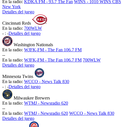
En la radio:
KDKA FM - 93.7 The Fan
WINS - 1010 WINS CBS
New York
Detalles del juego
Cincinnati Reds
En la radio:
700WLW
-
:
-
Detalles del juego
Washington Nationals
En la radio:
WJFK-FM - The Fan 106.7 FM
-
-
En la radio:
WJFK-FM - The Fan 106.7 FM
700WLW
Detalles del juego
Minnesota Twins
En la radio:
WCCO - News Talk 830
-
:
-
Detalles del juego
Milwaukee Brewers
En la radio:
WTMJ - Newsradio 620
-
-
En la radio:
WTMJ - Newsradio 620
WCCO - News Talk 830
Detalles del juego