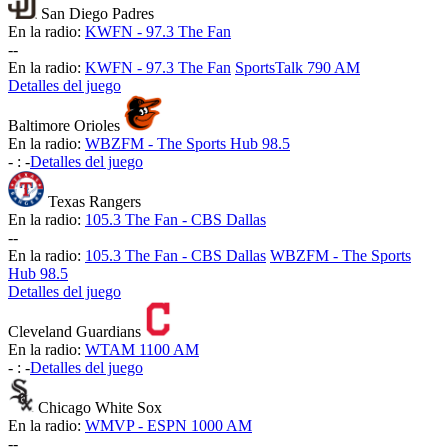
San Diego Padres
En la radio:
KWFN - 97.3 The Fan
-
-
En la radio:
KWFN - 97.3 The Fan
SportsTalk 790 AM
Detalles del juego
Baltimore Orioles
En la radio:
WBZFM - The Sports Hub 98.5
-
:
-
Detalles del juego
Texas Rangers
En la radio:
105.3 The Fan - CBS Dallas
-
-
En la radio:
105.3 The Fan - CBS Dallas
WBZFM - The Sports
Hub 98.5
Detalles del juego
Cleveland Guardians
En la radio:
WTAM 1100 AM
-
:
-
Detalles del juego
Chicago White Sox
En la radio:
WMVP - ESPN 1000 AM
-
-