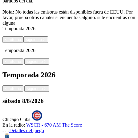
partidos del día.
Nota:
No todas las emisoras están disponibles fuera de EEUU. Por
favor, prueba otros canales si encuentras alguno.
si te encuentras con
alguna.
Temporada
2026
<
retorno
siguiente
>
Temporada
2026
|
<
retorno
siguiente
>
Temporada
2026
|
<
retorno
siguiente
>
sábado
8/8/2026
Chicago Cubs
En la radio:
WSCR - 670 AM The Score
-
:
-
Detalles del juego