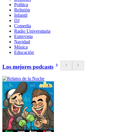
Política
Religión
Infantil
DJ
Comedia
Radio Universitaria
Entrevista
Navidad
Música
Educación
Los mejores podcasts