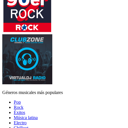
Géneros musicales más populares
Pop
Rock
Éxitos
Música latina
Electro
Chillout