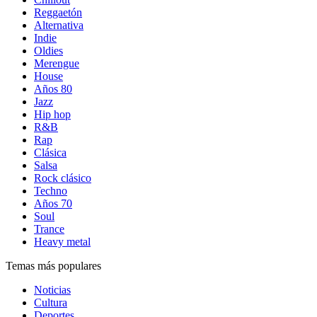
Reggaetón
Alternativa
Indie
Oldies
Merengue
House
Años 80
Jazz
Hip hop
R&B
Rap
Clásica
Salsa
Rock clásico
Techno
Años 70
Soul
Trance
Heavy metal
Temas más populares
Noticias
Cultura
Deportes