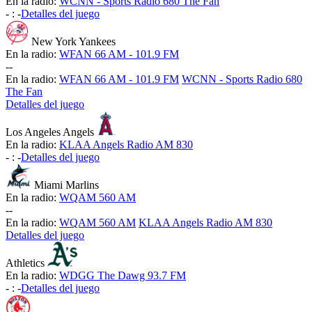
En la radio:
WCNN - Sports Radio 680 The Fan
-
:
-
Detalles del juego
New York Yankees
En la radio:
WFAN 66 AM - 101.9 FM
-
-
En la radio:
WFAN 66 AM - 101.9 FM
WCNN - Sports Radio 680
The Fan
Detalles del juego
Los Angeles Angels
En la radio:
KLAA Angels Radio AM 830
-
:
-
Detalles del juego
Miami Marlins
En la radio:
WQAM 560 AM
-
-
En la radio:
WQAM 560 AM
KLAA Angels Radio AM 830
Detalles del juego
Athletics
En la radio:
WDGG The Dawg 93.7 FM
-
:
-
Detalles del juego