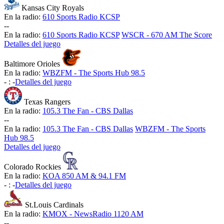
Kansas City Royals
En la radio:
610 Sports Radio KCSP
-
-
En la radio:
610 Sports Radio KCSP
WSCR - 670 AM The Score
Detalles del juego
Baltimore Orioles
En la radio:
WBZFM - The Sports Hub 98.5
-
:
-
Detalles del juego
Texas Rangers
En la radio:
105.3 The Fan - CBS Dallas
-
-
En la radio:
105.3 The Fan - CBS Dallas
WBZFM - The Sports
Hub 98.5
Detalles del juego
Colorado Rockies
En la radio:
KOA 850 AM & 94.1 FM
-
:
-
Detalles del juego
St.Louis Cardinals
En la radio:
KMOX - NewsRadio 1120 AM
-
-