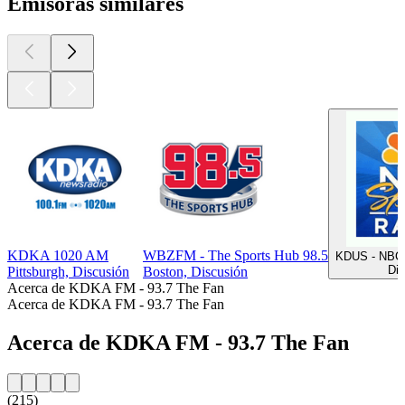
Emisoras similares
KDKA 1020 AM
WBZFM - The Sports Hub 98.5
KDUS - NBC 
Dis
Pittsburgh, Discusión
Boston, Discusión
Acerca de KDKA FM - 93.7 The Fan
Acerca de KDKA FM - 93.7 The Fan
Acerca de KDKA FM - 93.7 The Fan
(215)