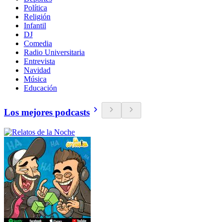
Política
Religión
Infantil
DJ
Comedia
Radio Universitaria
Entrevista
Navidad
Música
Educación
Los mejores podcasts