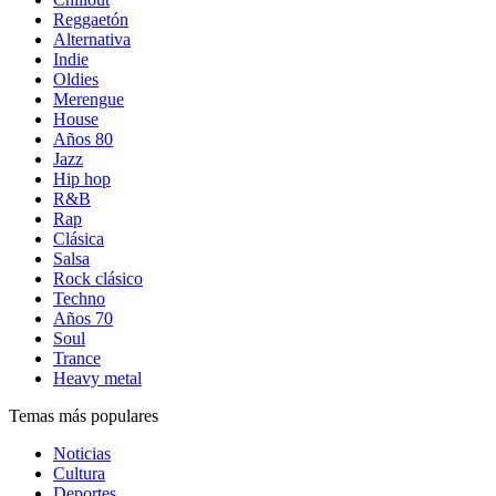
Reggaetón
Alternativa
Indie
Oldies
Merengue
House
Años 80
Jazz
Hip hop
R&B
Rap
Clásica
Salsa
Rock clásico
Techno
Años 70
Soul
Trance
Heavy metal
Temas más populares
Noticias
Cultura
Deportes