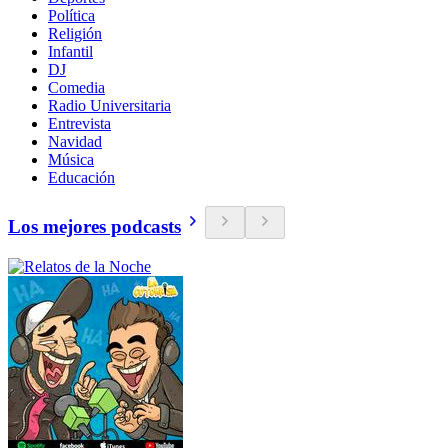
Política
Religión
Infantil
DJ
Comedia
Radio Universitaria
Entrevista
Navidad
Música
Educación
Los mejores podcasts