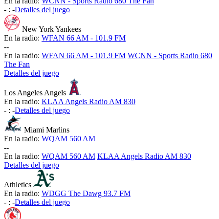
En la radio:
WCNN - Sports Radio 680 The Fan
-
:
-
Detalles del juego
New York Yankees
En la radio:
WFAN 66 AM - 101.9 FM
-
-
En la radio:
WFAN 66 AM - 101.9 FM
WCNN - Sports Radio 680
The Fan
Detalles del juego
Los Angeles Angels
En la radio:
KLAA Angels Radio AM 830
-
:
-
Detalles del juego
Miami Marlins
En la radio:
WQAM 560 AM
-
-
En la radio:
WQAM 560 AM
KLAA Angels Radio AM 830
Detalles del juego
Athletics
En la radio:
WDGG The Dawg 93.7 FM
-
:
-
Detalles del juego