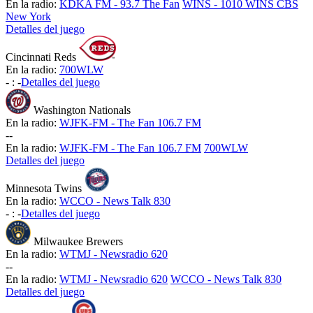
En la radio:
KDKA FM - 93.7 The Fan
WINS - 1010 WINS CBS
New York
Detalles del juego
Cincinnati Reds
En la radio:
700WLW
-
:
-
Detalles del juego
Washington Nationals
En la radio:
WJFK-FM - The Fan 106.7 FM
-
-
En la radio:
WJFK-FM - The Fan 106.7 FM
700WLW
Detalles del juego
Minnesota Twins
En la radio:
WCCO - News Talk 830
-
:
-
Detalles del juego
Milwaukee Brewers
En la radio:
WTMJ - Newsradio 620
-
-
En la radio:
WTMJ - Newsradio 620
WCCO - News Talk 830
Detalles del juego