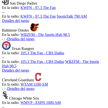
San Diego Padres
En la radio:
KWFN - 97.3 The Fan
-
-
En la radio:
KWFN - 97.3 The Fan
SportsTalk 790 AM
Detalles del juego
Baltimore Orioles
En la radio:
WBZFM - The Sports Hub 98.5
-
:
-
Detalles del juego
Texas Rangers
En la radio:
105.3 The Fan - CBS Dallas
-
-
En la radio:
105.3 The Fan - CBS Dallas
WBZFM - The Sports
Hub 98.5
Detalles del juego
Cleveland Guardians
En la radio:
WTAM 1100 AM
-
:
-
Detalles del juego
Chicago White Sox
En la radio:
WMVP - ESPN 1000 AM
-
-