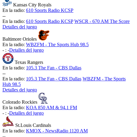
Kansas City Royals
En la radio:
610 Sports Radio KCSP
-
-
En la radio:
610 Sports Radio KCSP
WSCR - 670 AM The Score
Detalles del juego
Baltimore Orioles
En la radio:
WBZFM - The Sports Hub 98.5
-
:
-
Detalles del juego
Texas Rangers
En la radio:
105.3 The Fan - CBS Dallas
-
-
En la radio:
105.3 The Fan - CBS Dallas
WBZFM - The Sports
Hub 98.5
Detalles del juego
Colorado Rockies
En la radio:
KOA 850 AM & 94.1 FM
-
:
-
Detalles del juego
St.Louis Cardinals
En la radio:
KMOX - NewsRadio 1120 AM
-
-