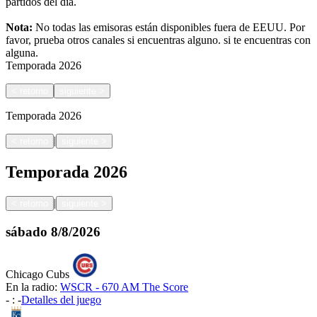
partidos del día.
Nota:
No todas las emisoras están disponibles fuera de EEUU. Por
favor, prueba otros canales si encuentras alguno.
si te encuentras con
alguna.
Temporada
2026
<
retorno
siguiente
>
Temporada
2026
|
<
retorno
siguiente
>
Temporada
2026
|
<
retorno
siguiente
>
sábado
8/8/2026
Chicago Cubs
En la radio:
WSCR - 670 AM The Score
-
:
-
Detalles del juego