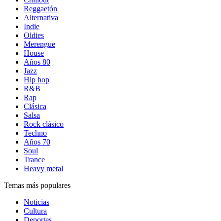
Reggaetón
Alternativa
Indie
Oldies
Merengue
House
Años 80
Jazz
Hip hop
R&B
Rap
Clásica
Salsa
Rock clásico
Techno
Años 70
Soul
Trance
Heavy metal
Temas más populares
Noticias
Cultura
Deportes