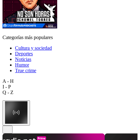
Categorías más populares
Cultura y sociedad
Deportes
Noticias
Humor
True crime
A - H
I - P
Q - Z