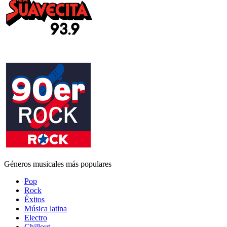
Géneros musicales más populares
Pop
Rock
Éxitos
Música latina
Electro
Chillout