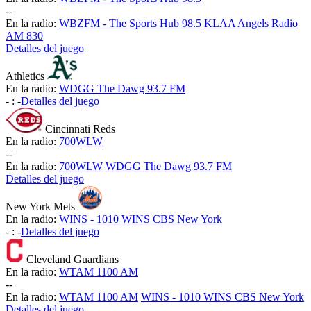
-
-
En la radio:
WBZFM - The Sports Hub 98.5
KLAA Angels Radio
AM 830
Detalles del juego
Athletics
En la radio:
WDGG The Dawg 93.7 FM
-
:
-
Detalles del juego
Cincinnati Reds
En la radio:
700WLW
-
-
En la radio:
700WLW
WDGG The Dawg 93.7 FM
Detalles del juego
New York Mets
En la radio:
WINS - 1010 WINS CBS New York
-
:
-
Detalles del juego
Cleveland Guardians
En la radio:
WTAM 1100 AM
-
-
En la radio:
WTAM 1100 AM
WINS - 1010 WINS CBS New York
Detalles del juego