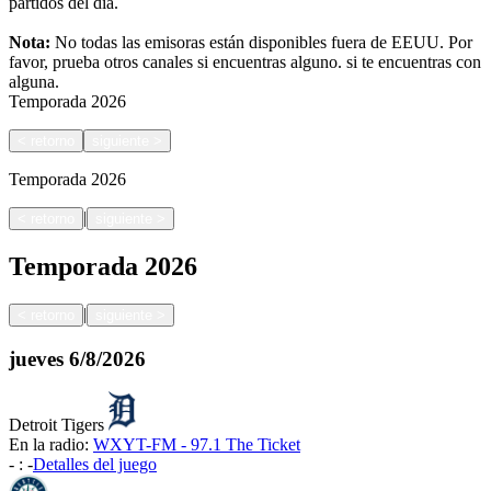
partidos del día.
Nota:
No todas las emisoras están disponibles fuera de EEUU. Por
favor, prueba otros canales si encuentras alguno.
si te encuentras con
alguna.
Temporada
2026
<
retorno
siguiente
>
Temporada
2026
|
<
retorno
siguiente
>
Temporada
2026
|
<
retorno
siguiente
>
jueves
6/8/2026
Detroit Tigers
En la radio:
WXYT-FM - 97.1 The Ticket
-
:
-
Detalles del juego