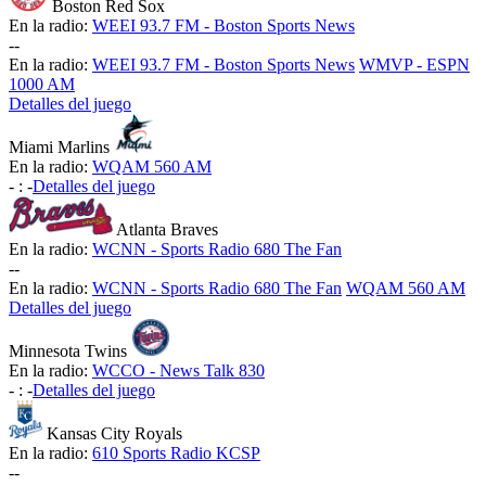
Boston Red Sox
En la radio:
WEEI 93.7 FM - Boston Sports News
-
-
En la radio:
WEEI 93.7 FM - Boston Sports News
WMVP - ESPN
1000 AM
Detalles del juego
Miami Marlins
En la radio:
WQAM 560 AM
-
:
-
Detalles del juego
Atlanta Braves
En la radio:
WCNN - Sports Radio 680 The Fan
-
-
En la radio:
WCNN - Sports Radio 680 The Fan
WQAM 560 AM
Detalles del juego
Minnesota Twins
En la radio:
WCCO - News Talk 830
-
:
-
Detalles del juego
Kansas City Royals
En la radio:
610 Sports Radio KCSP
-
-