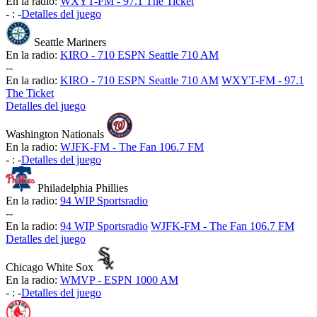
En la radio:
WXYT-FM - 97.1 The Ticket
-
:
-
Detalles del juego
Seattle Mariners
En la radio:
KIRO - 710 ESPN Seattle 710 AM
-
-
En la radio:
KIRO - 710 ESPN Seattle 710 AM
WXYT-FM - 97.1
The Ticket
Detalles del juego
Washington Nationals
En la radio:
WJFK-FM - The Fan 106.7 FM
-
:
-
Detalles del juego
Philadelphia Phillies
En la radio:
94 WIP Sportsradio
-
-
En la radio:
94 WIP Sportsradio
WJFK-FM - The Fan 106.7 FM
Detalles del juego
Chicago White Sox
En la radio:
WMVP - ESPN 1000 AM
-
:
-
Detalles del juego