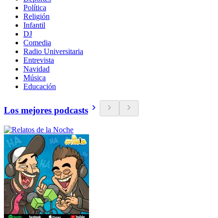
Política
Religión
Infantil
DJ
Comedia
Radio Universitaria
Entrevista
Navidad
Música
Educación
Los mejores podcasts