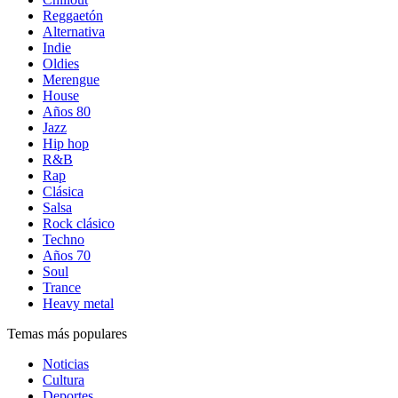
Reggaetón
Alternativa
Indie
Oldies
Merengue
House
Años 80
Jazz
Hip hop
R&B
Rap
Clásica
Salsa
Rock clásico
Techno
Años 70
Soul
Trance
Heavy metal
Temas más populares
Noticias
Cultura
Deportes