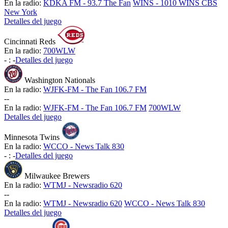
En la radio:
KDKA FM - 93.7 The Fan
WINS - 1010 WINS CBS
New York
Detalles del juego
Cincinnati Reds
En la radio:
700WLW
-
:
-
Detalles del juego
Washington Nationals
En la radio:
WJFK-FM - The Fan 106.7 FM
-
-
En la radio:
WJFK-FM - The Fan 106.7 FM
700WLW
Detalles del juego
Minnesota Twins
En la radio:
WCCO - News Talk 830
-
:
-
Detalles del juego
Milwaukee Brewers
En la radio:
WTMJ - Newsradio 620
-
-
En la radio:
WTMJ - Newsradio 620
WCCO - News Talk 830
Detalles del juego