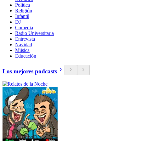
Política
Religión
Infantil
DJ
Comedia
Radio Universitaria
Entrevista
Navidad
Música
Educación
Los mejores podcasts