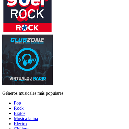
Géneros musicales más populares
Pop
Rock
Éxitos
Música latina
Electro
Chillout