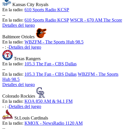
Kansas City Royals
En la radio:
610 Sports Radio KCSP
-
-
En la radio:
610 Sports Radio KCSP
WSCR - 670 AM The Score
Detalles del juego
Baltimore Orioles
En la radio:
WBZFM - The Sports Hub 98.5
-
:
-
Detalles del juego
Texas Rangers
En la radio:
105.3 The Fan - CBS Dallas
-
-
En la radio:
105.3 The Fan - CBS Dallas
WBZFM - The Sports
Hub 98.5
Detalles del juego
Colorado Rockies
En la radio:
KOA 850 AM & 94.1 FM
-
:
-
Detalles del juego
St.Louis Cardinals
En la radio:
KMOX - NewsRadio 1120 AM
-
-