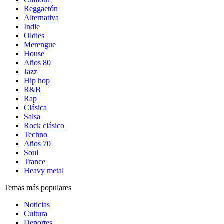
Reggaetón
Alternativa
Indie
Oldies
Merengue
House
Años 80
Jazz
Hip hop
R&B
Rap
Clásica
Salsa
Rock clásico
Techno
Años 70
Soul
Trance
Heavy metal
Temas más populares
Noticias
Cultura
Deportes