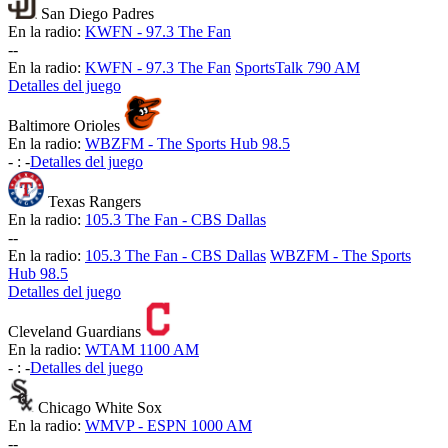
San Diego Padres
En la radio:
KWFN - 97.3 The Fan
-
-
En la radio:
KWFN - 97.3 The Fan
SportsTalk 790 AM
Detalles del juego
Baltimore Orioles
En la radio:
WBZFM - The Sports Hub 98.5
-
:
-
Detalles del juego
Texas Rangers
En la radio:
105.3 The Fan - CBS Dallas
-
-
En la radio:
105.3 The Fan - CBS Dallas
WBZFM - The Sports
Hub 98.5
Detalles del juego
Cleveland Guardians
En la radio:
WTAM 1100 AM
-
:
-
Detalles del juego
Chicago White Sox
En la radio:
WMVP - ESPN 1000 AM
-
-