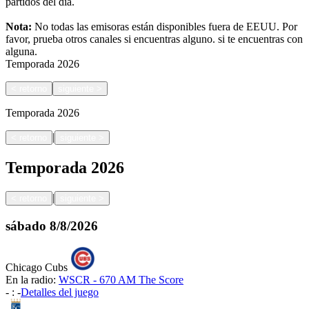
partidos del día.
Nota:
No todas las emisoras están disponibles fuera de EEUU. Por
favor, prueba otros canales si encuentras alguno.
si te encuentras con
alguna.
Temporada
2026
<
retorno
siguiente
>
Temporada
2026
|
<
retorno
siguiente
>
Temporada
2026
|
<
retorno
siguiente
>
sábado
8/8/2026
Chicago Cubs
En la radio:
WSCR - 670 AM The Score
-
:
-
Detalles del juego