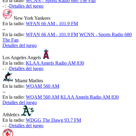
En la radio:
WCNN - Sports Radio 680 The Fan
-
:
-
Detalles del juego
New York Yankees
En la radio:
WFAN 66 AM - 101.9 FM
-
-
En la radio:
WFAN 66 AM - 101.9 FM
WCNN - Sports Radio 680
The Fan
Detalles del juego
Los Angeles Angels
En la radio:
KLAA Angels Radio AM 830
-
:
-
Detalles del juego
Miami Marlins
En la radio:
WQAM 560 AM
-
-
En la radio:
WQAM 560 AM
KLAA Angels Radio AM 830
Detalles del juego
Athletics
En la radio:
WDGG The Dawg 93.7 FM
-
:
-
Detalles del juego