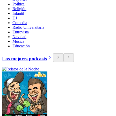
Política
Religión
Infantil
DJ
Comedia
Radio Universitaria
Entrevista
Navidad
Música
Educación
Los mejores podcasts