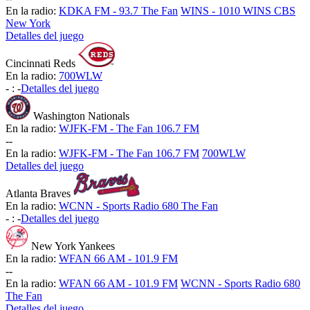
En la radio:
KDKA FM - 93.7 The Fan
WINS - 1010 WINS CBS
New York
Detalles del juego
Cincinnati Reds
En la radio:
700WLW
-
:
-
Detalles del juego
Washington Nationals
En la radio:
WJFK-FM - The Fan 106.7 FM
-
-
En la radio:
WJFK-FM - The Fan 106.7 FM
700WLW
Detalles del juego
Atlanta Braves
En la radio:
WCNN - Sports Radio 680 The Fan
-
:
-
Detalles del juego
New York Yankees
En la radio:
WFAN 66 AM - 101.9 FM
-
-
En la radio:
WFAN 66 AM - 101.9 FM
WCNN - Sports Radio 680
The Fan
Detalles del juego