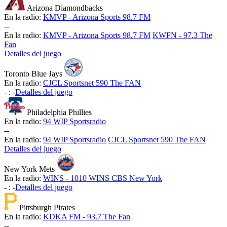
Arizona Diamondbacks
En la radio:
KMVP - Arizona Sports 98.7 FM
-
-
En la radio:
KMVP - Arizona Sports 98.7 FM
KWFN - 97.3 The
Fan
Detalles del juego
Toronto Blue Jays
En la radio:
CJCL Sportsnet 590 The FAN
-
:
-
Detalles del juego
Philadelphia Phillies
En la radio:
94 WIP Sportsradio
-
-
En la radio:
94 WIP Sportsradio
CJCL Sportsnet 590 The FAN
Detalles del juego
New York Mets
En la radio:
WINS - 1010 WINS CBS New York
-
:
-
Detalles del juego
Pittsburgh Pirates
En la radio:
KDKA FM - 93.7 The Fan
-
-