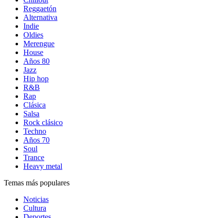
Reggaetón
Alternativa
Indie
Oldies
Merengue
House
Años 80
Jazz
Hip hop
R&B
Rap
Clásica
Salsa
Rock clásico
Techno
Años 70
Soul
Trance
Heavy metal
Temas más populares
Noticias
Cultura
Deportes