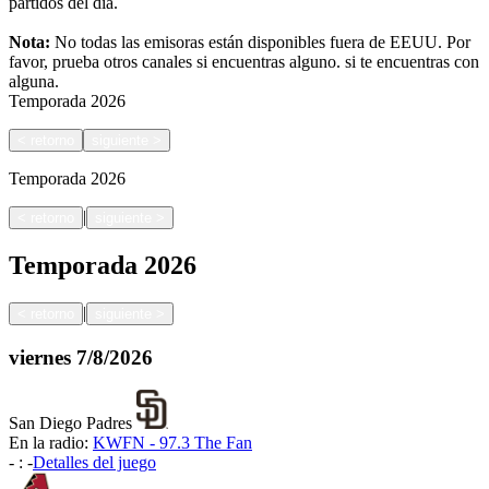
partidos del día.
Nota:
No todas las emisoras están disponibles fuera de EEUU. Por
favor, prueba otros canales si encuentras alguno.
si te encuentras con
alguna.
Temporada
2026
<
retorno
siguiente
>
Temporada
2026
|
<
retorno
siguiente
>
Temporada
2026
|
<
retorno
siguiente
>
viernes
7/8/2026
San Diego Padres
En la radio:
KWFN - 97.3 The Fan
-
:
-
Detalles del juego