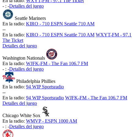
En la radio:
WXYT-FM - 97.1 The Ticket
-
:
-
Detalles del juego
Seattle Mariners
En la radio:
KIRO - 710 ESPN Seattle 710 AM
-
-
En la radio:
KIRO - 710 ESPN Seattle 710 AM
WXYT-FM - 97.1
The Ticket
Detalles del juego
Washington Nationals
En la radio:
WJFK-FM - The Fan 106.7 FM
-
:
-
Detalles del juego
Philadelphia Phillies
En la radio:
94 WIP Sportsradio
-
-
En la radio:
94 WIP Sportsradio
WJFK-FM - The Fan 106.7 FM
Detalles del juego
Chicago White Sox
En la radio:
WMVP - ESPN 1000 AM
-
:
-
Detalles del juego