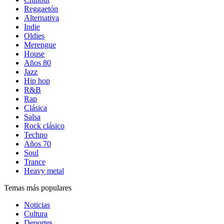
Reggaetón
Alternativa
Indie
Oldies
Merengue
House
Años 80
Jazz
Hip hop
R&B
Rap
Clásica
Salsa
Rock clásico
Techno
Años 70
Soul
Trance
Heavy metal
Temas más populares
Noticias
Cultura
Deportes