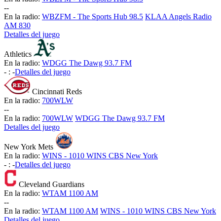
-
-
En la radio:
WBZFM - The Sports Hub 98.5
KLAA Angels Radio
AM 830
Detalles del juego
Athletics
En la radio:
WDGG The Dawg 93.7 FM
-
:
-
Detalles del juego
Cincinnati Reds
En la radio:
700WLW
-
-
En la radio:
700WLW
WDGG The Dawg 93.7 FM
Detalles del juego
New York Mets
En la radio:
WINS - 1010 WINS CBS New York
-
:
-
Detalles del juego
Cleveland Guardians
En la radio:
WTAM 1100 AM
-
-
En la radio:
WTAM 1100 AM
WINS - 1010 WINS CBS New York
Detalles del juego