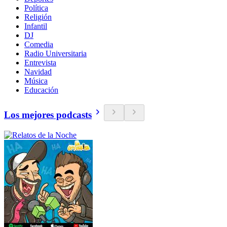
Política
Religión
Infantil
DJ
Comedia
Radio Universitaria
Entrevista
Navidad
Música
Educación
Los mejores podcasts