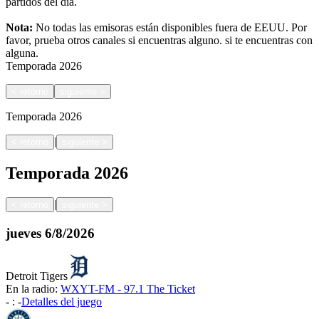
partidos del día.
Nota:
No todas las emisoras están disponibles fuera de EEUU. Por
favor, prueba otros canales si encuentras alguno.
si te encuentras con
alguna.
Temporada
2026
<
retorno
siguiente
>
Temporada
2026
|
<
retorno
siguiente
>
Temporada
2026
|
<
retorno
siguiente
>
jueves
6/8/2026
Detroit Tigers
En la radio:
WXYT-FM - 97.1 The Ticket
-
:
-
Detalles del juego