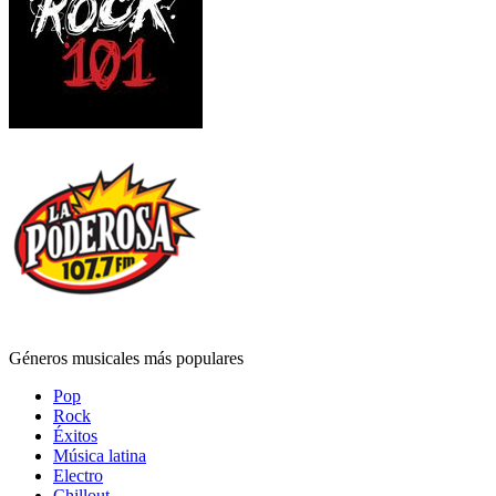
Géneros musicales más populares
Pop
Rock
Éxitos
Música latina
Electro
Chillout