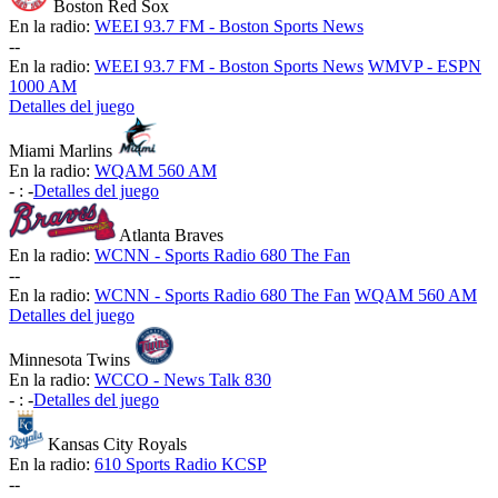
Boston Red Sox
En la radio:
WEEI 93.7 FM - Boston Sports News
-
-
En la radio:
WEEI 93.7 FM - Boston Sports News
WMVP - ESPN
1000 AM
Detalles del juego
Miami Marlins
En la radio:
WQAM 560 AM
-
:
-
Detalles del juego
Atlanta Braves
En la radio:
WCNN - Sports Radio 680 The Fan
-
-
En la radio:
WCNN - Sports Radio 680 The Fan
WQAM 560 AM
Detalles del juego
Minnesota Twins
En la radio:
WCCO - News Talk 830
-
:
-
Detalles del juego
Kansas City Royals
En la radio:
610 Sports Radio KCSP
-
-