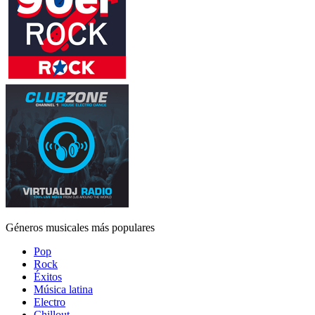
Géneros musicales más populares
Pop
Rock
Éxitos
Música latina
Electro
Chillout