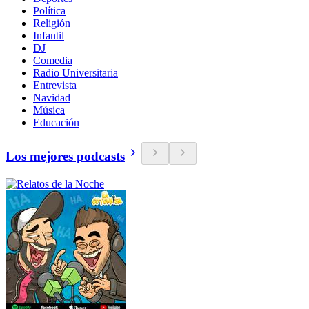
Política
Religión
Infantil
DJ
Comedia
Radio Universitaria
Entrevista
Navidad
Música
Educación
Los mejores podcasts