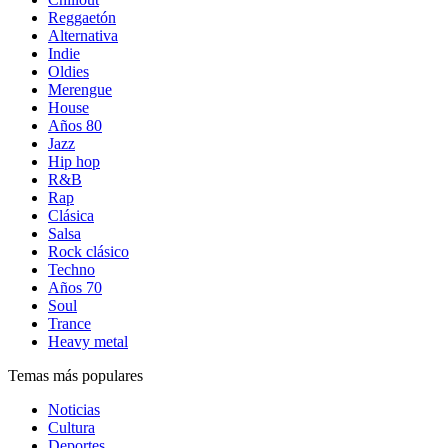
Reggaetón
Alternativa
Indie
Oldies
Merengue
House
Años 80
Jazz
Hip hop
R&B
Rap
Clásica
Salsa
Rock clásico
Techno
Años 70
Soul
Trance
Heavy metal
Temas más populares
Noticias
Cultura
Deportes