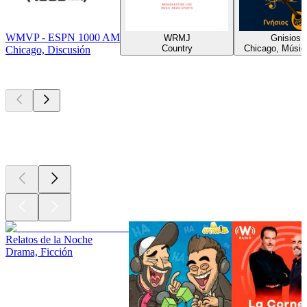
WMVP - ESPN 1000 AM
WRMJ
Gnisios.g
Country
Chicago, Músic
Chicago, Discusión
Los mejores
podcasts
Los mejores
podcasts
Los mejores
podcasts
Relatos de la Noche
Drama, Ficción