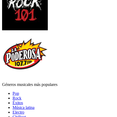
Géneros musicales más populares
Pop
Rock
Éxitos
Música latina
Electro
Chillout