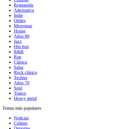
Reggaetón
Alternativa
Indie
Oldies
Merengue
House
Años 80
Jazz
Hip hop
R&B
Rap
Clásica
Salsa
Rock clásico
Techno
Años 70
Soul
Trance
Heavy metal
Temas más populares
Noticias
Cultura
Deportes