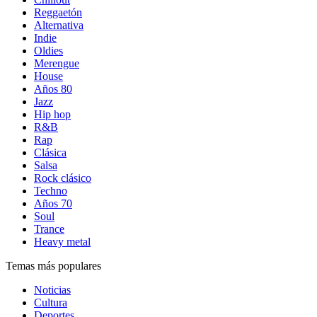
Reggaetón
Alternativa
Indie
Oldies
Merengue
House
Años 80
Jazz
Hip hop
R&B
Rap
Clásica
Salsa
Rock clásico
Techno
Años 70
Soul
Trance
Heavy metal
Temas más populares
Noticias
Cultura
Deportes