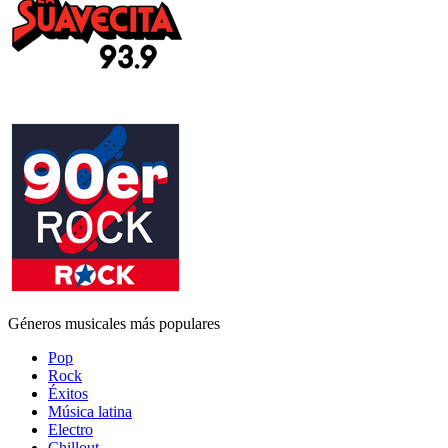
Géneros musicales más populares
Pop
Rock
Éxitos
Música latina
Electro
Chillout