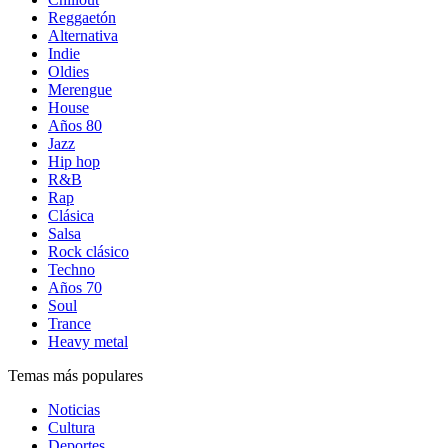
Reggaetón
Alternativa
Indie
Oldies
Merengue
House
Años 80
Jazz
Hip hop
R&B
Rap
Clásica
Salsa
Rock clásico
Techno
Años 70
Soul
Trance
Heavy metal
Temas más populares
Noticias
Cultura
Deportes