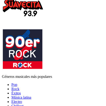
Géneros musicales más populares
Pop
Rock
Éxitos
Música latina
Electro
Chillout