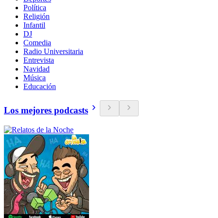
Política
Religión
Infantil
DJ
Comedia
Radio Universitaria
Entrevista
Navidad
Música
Educación
Los mejores podcasts