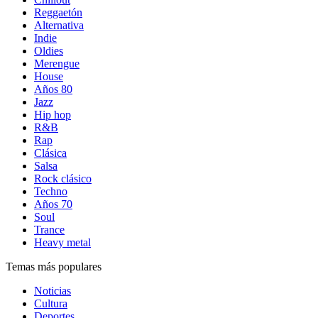
Reggaetón
Alternativa
Indie
Oldies
Merengue
House
Años 80
Jazz
Hip hop
R&B
Rap
Clásica
Salsa
Rock clásico
Techno
Años 70
Soul
Trance
Heavy metal
Temas más populares
Noticias
Cultura
Deportes