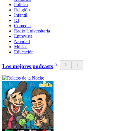
Política
Religión
Infantil
DJ
Comedia
Radio Universitaria
Entrevista
Navidad
Música
Educación
Los mejores podcasts