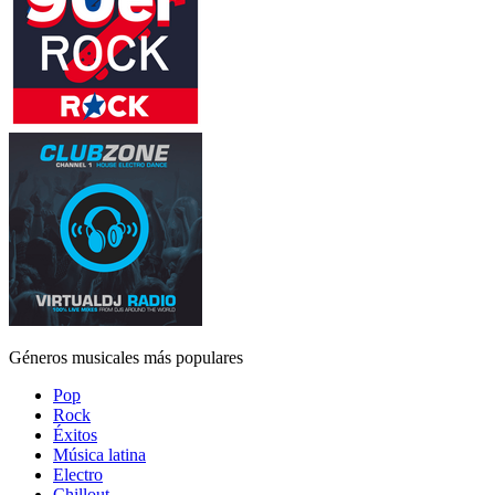
Géneros musicales más populares
Pop
Rock
Éxitos
Música latina
Electro
Chillout