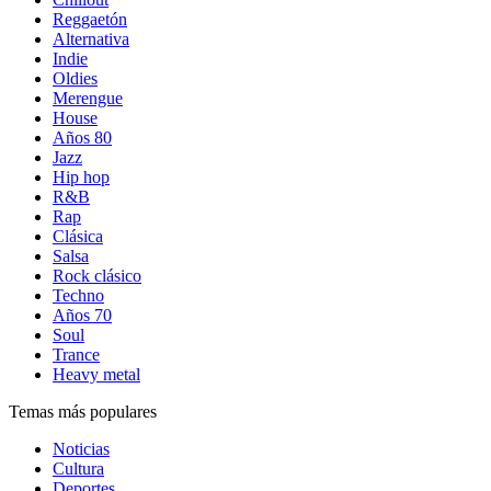
Reggaetón
Alternativa
Indie
Oldies
Merengue
House
Años 80
Jazz
Hip hop
R&B
Rap
Clásica
Salsa
Rock clásico
Techno
Años 70
Soul
Trance
Heavy metal
Temas más populares
Noticias
Cultura
Deportes