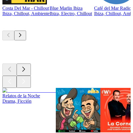
Costa Del Mar - Chillout
Blue Marlin Ibiza
Café del Mar Radio
Ibiza, Chillout, Ambiente
Ibiza, Electro, Chillout
Ibiza, Chillout, Amb
Los mejores
podcasts
Los mejores
podcasts
Los mejores
podcasts
Relatos de la Noche
Drama, Ficción