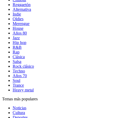
Reggaetón
Alternativa
Indie
Oldies
Merengue
House
Años 80
Jazz
Hip hop
R&B
Rap
Clásica
Salsa
Rock clásico
Techno
Años 70
Soul
Trance
Heavy metal
Temas más populares
Noticias
Cultura
Deportes