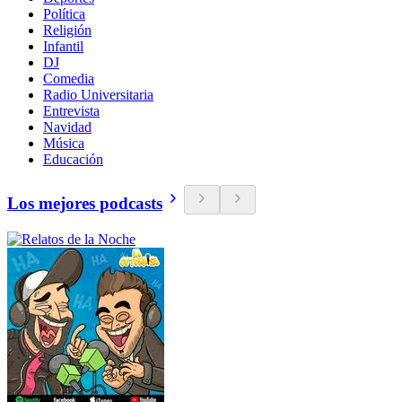
Política
Religión
Infantil
DJ
Comedia
Radio Universitaria
Entrevista
Navidad
Música
Educación
Los mejores podcasts