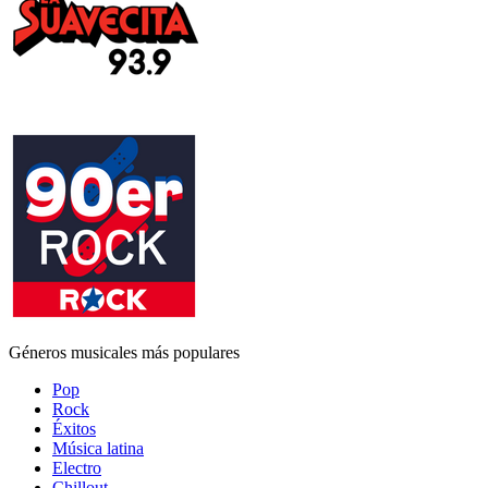
Géneros musicales más populares
Pop
Rock
Éxitos
Música latina
Electro
Chillout