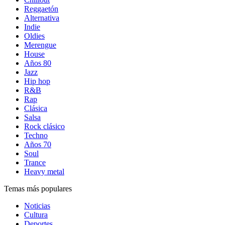
Reggaetón
Alternativa
Indie
Oldies
Merengue
House
Años 80
Jazz
Hip hop
R&B
Rap
Clásica
Salsa
Rock clásico
Techno
Años 70
Soul
Trance
Heavy metal
Temas más populares
Noticias
Cultura
Deportes