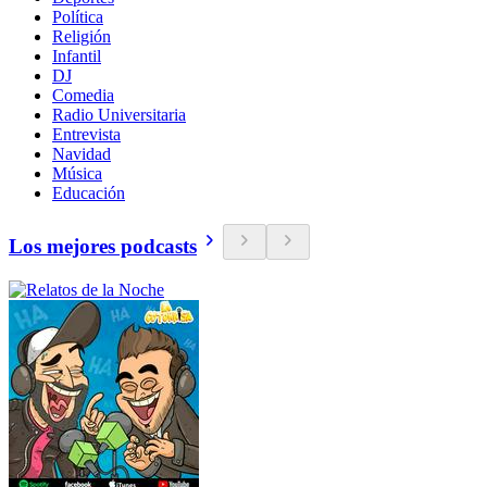
Política
Religión
Infantil
DJ
Comedia
Radio Universitaria
Entrevista
Navidad
Música
Educación
Los mejores podcasts