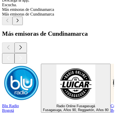
Descarga la app,
Escucha.
Más emisoras de Cundinamarca
Más emisoras de Cundinamarca
Más emisoras de Cundinamarca
Blu Radio
Co
Radio Online Fusagasugá
Fusagasuga, Años 90, Reggaetón, Años 80
Bogotá
Bog
Los mejores
podcasts