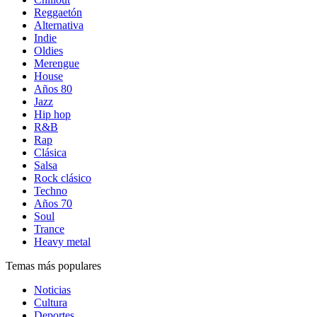
Reggaetón
Alternativa
Indie
Oldies
Merengue
House
Años 80
Jazz
Hip hop
R&B
Rap
Clásica
Salsa
Rock clásico
Techno
Años 70
Soul
Trance
Heavy metal
Temas más populares
Noticias
Cultura
Deportes