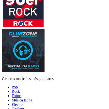
Géneros musicales más populares
Pop
Rock
Éxitos
Música latina
Electro
Chillout