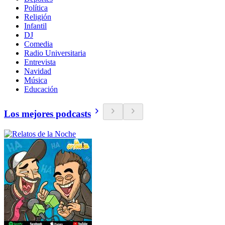
Política
Religión
Infantil
DJ
Comedia
Radio Universitaria
Entrevista
Navidad
Música
Educación
Los mejores podcasts