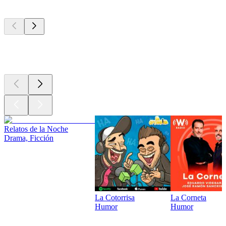
Los mejores
podcasts
Los mejores
podcasts
Relatos de la Noche
Drama, Ficción
La Cotorrisa
La Corneta
Humor
Humor