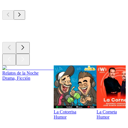
Los mejores
podcasts
Los mejores
podcasts
Relatos de la Noche
Drama, Ficción
La Cotorrisa
La Corneta
Humor
Humor