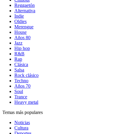
Reggaetón
Alternativa
Indie
Oldies
Merengue
House
Años 80
Jazz
Hip hop
R&B
Rap
Clásica
Salsa
Rock clásico
Techno
Años 70
Soul
Trance
Heavy metal
Temas más populares
Noticias
Cultura
Deportes