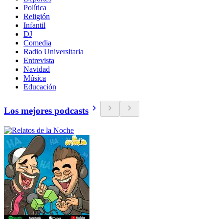
Política
Religión
Infantil
DJ
Comedia
Radio Universitaria
Entrevista
Navidad
Música
Educación
Los mejores podcasts