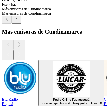
Descarga la app,
Escucha.
Más emisoras de Cundinamarca
Más emisoras de Cundinamarca
Más emisoras de Cundinamarca
Blu Radio
Co
Radio Online Fusagasugá
Fusagasuga, Años 90, Reggaetón, Años 80
Bogotá
Bog
Los mejores
podcasts