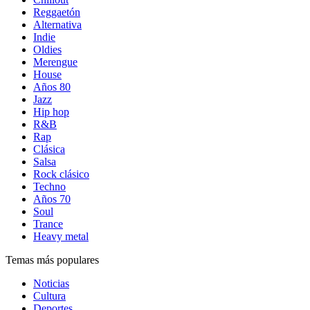
Reggaetón
Alternativa
Indie
Oldies
Merengue
House
Años 80
Jazz
Hip hop
R&B
Rap
Clásica
Salsa
Rock clásico
Techno
Años 70
Soul
Trance
Heavy metal
Temas más populares
Noticias
Cultura
Deportes