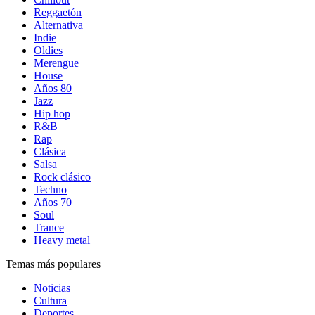
Reggaetón
Alternativa
Indie
Oldies
Merengue
House
Años 80
Jazz
Hip hop
R&B
Rap
Clásica
Salsa
Rock clásico
Techno
Años 70
Soul
Trance
Heavy metal
Temas más populares
Noticias
Cultura
Deportes