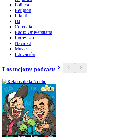
Política
Religión
Infantil
DJ
Comedia
Radio Universitaria
Entrevista
Navidad
Música
Educación
Los mejores podcasts