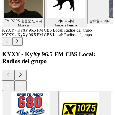
FM POPS 한동준 입니다
키티피디아
강유원의 라디오 
Música
Niños y familia
KYXY - KyXy 96.5 FM CBS Local: Radios del grupo
KYXY - KyXy 96.5 FM CBS Local: Radios del grupo
KYXY - KyXy 96.5 FM CBS Local:
Radios del grupo