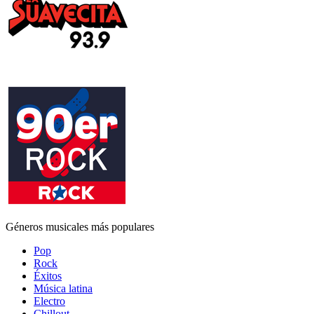
Géneros musicales más populares
Pop
Rock
Éxitos
Música latina
Electro
Chillout