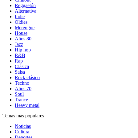
Reggaetón
Alternativa
Indie
Oldies
Merengue
House
Años 80
Jazz
Hip hop
R&B
Rap
Clásica
Salsa
Rock clásico
Techno
Años 70
Soul
Trance
Heavy metal
Temas más populares
Noticias
Cultura
Deportes