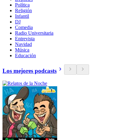
Política
Religión
Infantil
DJ
Comedia
Radio Universitaria
Entrevista
Navidad
Música
Educación
Los mejores podcasts