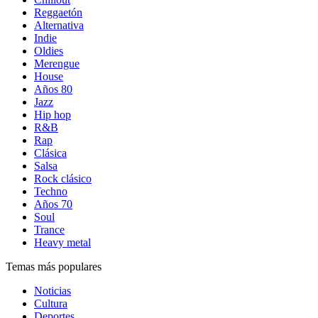
Reggaetón
Alternativa
Indie
Oldies
Merengue
House
Años 80
Jazz
Hip hop
R&B
Rap
Clásica
Salsa
Rock clásico
Techno
Años 70
Soul
Trance
Heavy metal
Temas más populares
Noticias
Cultura
Deportes