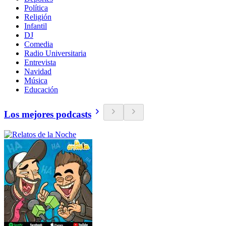
Política
Religión
Infantil
DJ
Comedia
Radio Universitaria
Entrevista
Navidad
Música
Educación
Los mejores podcasts