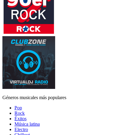
Géneros musicales más populares
Pop
Rock
Éxitos
Música latina
Electro
Chillout