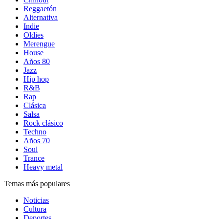
Reggaetón
Alternativa
Indie
Oldies
Merengue
House
Años 80
Jazz
Hip hop
R&B
Rap
Clásica
Salsa
Rock clásico
Techno
Años 70
Soul
Trance
Heavy metal
Temas más populares
Noticias
Cultura
Deportes