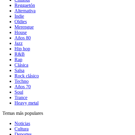
Reggaetón
Alternativa
Indie
Oldies
Merengue
House
Años 80
Jazz
Hip hop
R&B
Rap
Clásica
Salsa
Rock clásico
Techno
Años 70
Soul
Trance
Heavy metal
Temas más populares
Noticias
Cultura
Deportes