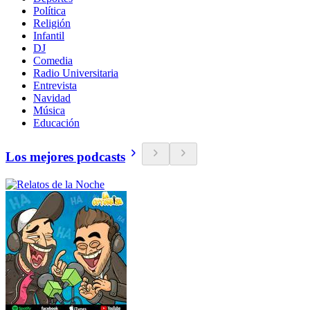
Política
Religión
Infantil
DJ
Comedia
Radio Universitaria
Entrevista
Navidad
Música
Educación
Los mejores podcasts