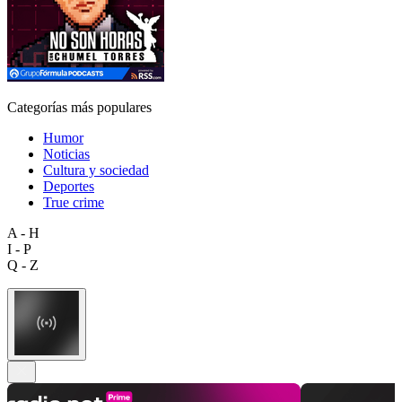
Categorías más populares
Humor
Noticias
Cultura y sociedad
Deportes
True crime
A - H
I - P
Q - Z