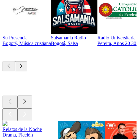
Su Presencia
Salsamania Radio
Radio Universitaria
Bogotá, Música cristiana
Bogotá, Salsa
Pereira, Años 20 30 
Los mejores
podcasts
Los mejores
podcasts
Los mejores
podcasts
Relatos de la Noche
Drama, Ficción