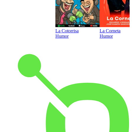
La Cotorrisa
La Corneta
Humor
Humor