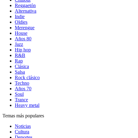
Reggaetón
Alternativa
Indie
Oldies
Merengue
House
Años 80
Jazz
Hip hop
R&B
Rap
Clásica
Salsa
Rock clásico
Techno
Años 70
Soul
Trance
Heavy metal
Temas más populares
Noticias
Cultura
Deportes