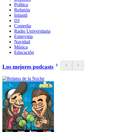
Política
Religión
Infantil
DJ
Comedia
Radio Universitaria
Entrevista
Navidad
Música
Educación
Los mejores podcasts