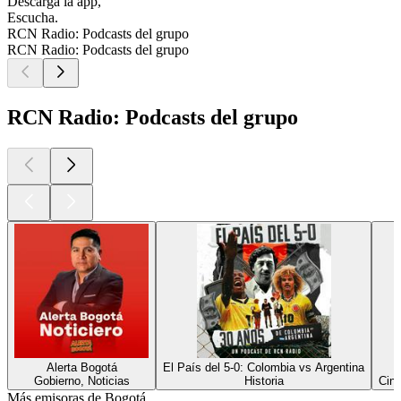
Descarga la app,
Escucha.
RCN Radio: Podcasts del grupo
RCN Radio: Podcasts del grupo
RCN Radio: Podcasts del grupo
Alerta Bogotá
El País del 5-0: Colombia vs Argentina
Gobierno, Noticias
Historia
Cine
Más emisoras de Bogotá