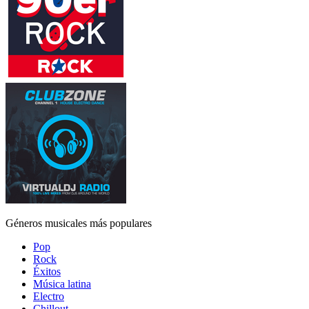
Géneros musicales más populares
Pop
Rock
Éxitos
Música latina
Electro
Chillout