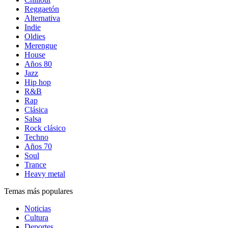
Reggaetón
Alternativa
Indie
Oldies
Merengue
House
Años 80
Jazz
Hip hop
R&B
Rap
Clásica
Salsa
Rock clásico
Techno
Años 70
Soul
Trance
Heavy metal
Temas más populares
Noticias
Cultura
Deportes