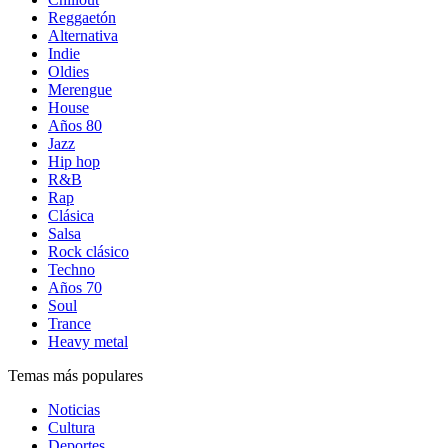
Reggaetón
Alternativa
Indie
Oldies
Merengue
House
Años 80
Jazz
Hip hop
R&B
Rap
Clásica
Salsa
Rock clásico
Techno
Años 70
Soul
Trance
Heavy metal
Temas más populares
Noticias
Cultura
Deportes