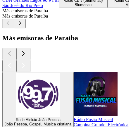
CBN Grandes Lagos 90.9 FM
Rádio CBN (Blumenau)
Rádio CB
Blumenau
Ma
São José do Rio Preto
Más emisoras de Paraíba
Más emisoras de Paraíba
Más emisoras de Paraíba
Rádio Fusão Musical
Rede Aleluia João Pessoa
João Pessoa, Gospel, Música cristiana
Campina Grande, Electrónica, 
Los mejores
podcasts