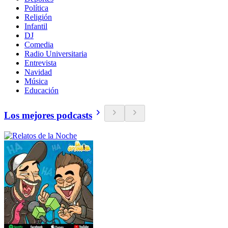
Política
Religión
Infantil
DJ
Comedia
Radio Universitaria
Entrevista
Navidad
Música
Educación
Los mejores podcasts