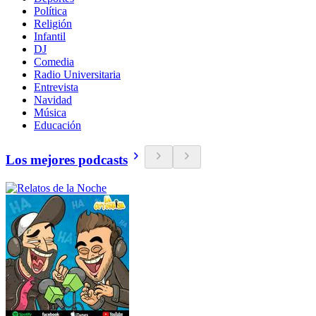
Política
Religión
Infantil
DJ
Comedia
Radio Universitaria
Entrevista
Navidad
Música
Educación
Los mejores podcasts