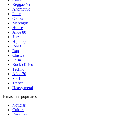
Reggaetón
Alternativa
Indie
Oldies
Merengue
House
Años 80
Jazz
Hip hop
R&B
Rap
Clásica
Salsa
Rock clásico
Techno
Años 70
Soul
Trance
Heavy metal
Temas más populares
Noticias
Cultura
Deportes