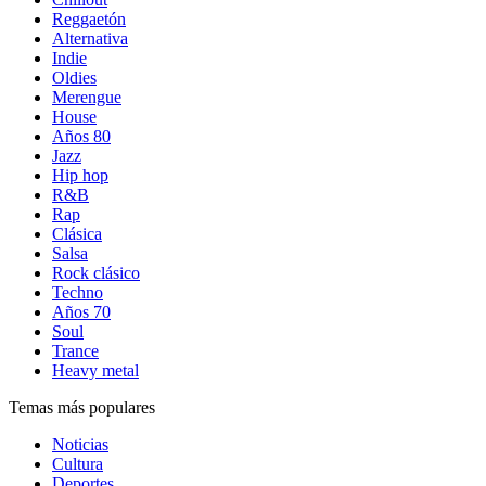
Reggaetón
Alternativa
Indie
Oldies
Merengue
House
Años 80
Jazz
Hip hop
R&B
Rap
Clásica
Salsa
Rock clásico
Techno
Años 70
Soul
Trance
Heavy metal
Temas más populares
Noticias
Cultura
Deportes