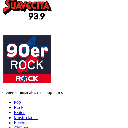
Géneros musicales más populares
Pop
Rock
Éxitos
Música latina
Electro
Chillout