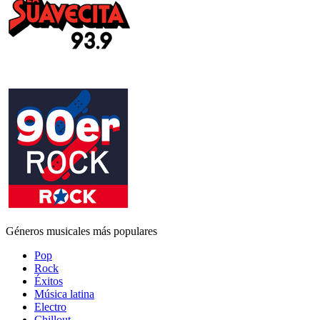
Géneros musicales más populares
Pop
Rock
Éxitos
Música latina
Electro
Chillout