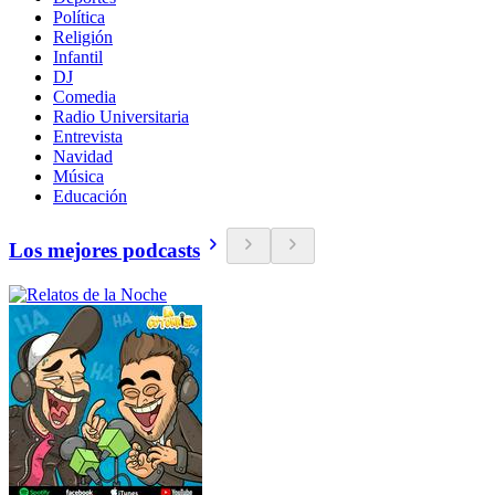
Política
Religión
Infantil
DJ
Comedia
Radio Universitaria
Entrevista
Navidad
Música
Educación
Los mejores podcasts