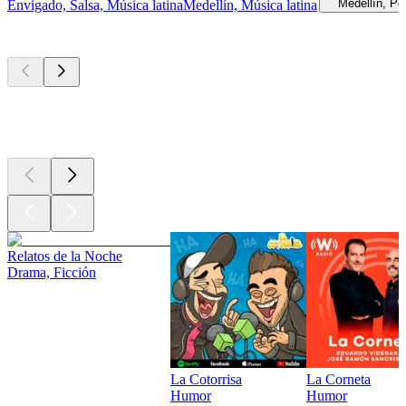
Medellín, Po
Envigado, Salsa, Música latina
Medellín, Música latina
Los mejores
podcasts
Los mejores
podcasts
Los mejores
podcasts
Relatos de la Noche
Drama, Ficción
La Cotorrisa
La Corneta
Humor
Humor