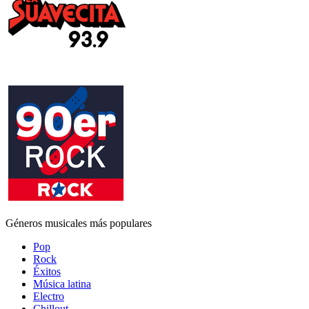
Géneros musicales más populares
Pop
Rock
Éxitos
Música latina
Electro
Chillout