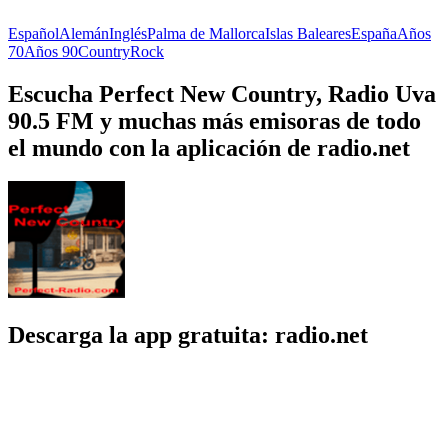
Español
Alemán
Inglés
Palma de Mallorca
Islas Baleares
España
Años
70
Años 90
Country
Rock
Escucha Perfect New Country, Radio Uva
90.5 FM y muchas más emisoras de todo
el mundo con la aplicación de radio.net
Descarga la app gratuita: radio.net