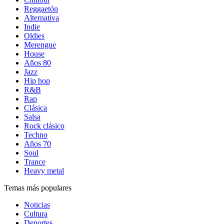
Reggaetón
Alternativa
Indie
Oldies
Merengue
House
Años 80
Jazz
Hip hop
R&B
Rap
Clásica
Salsa
Rock clásico
Techno
Años 70
Soul
Trance
Heavy metal
Temas más populares
Noticias
Cultura
Deportes