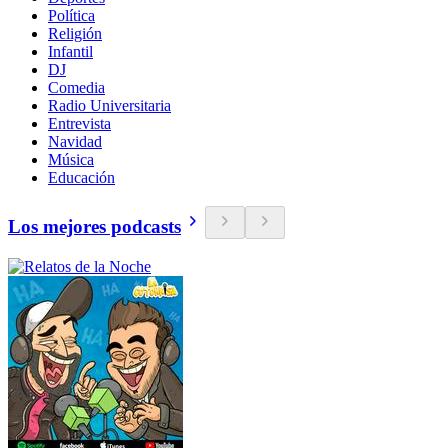
Política
Religión
Infantil
DJ
Comedia
Radio Universitaria
Entrevista
Navidad
Música
Educación
Los mejores podcasts