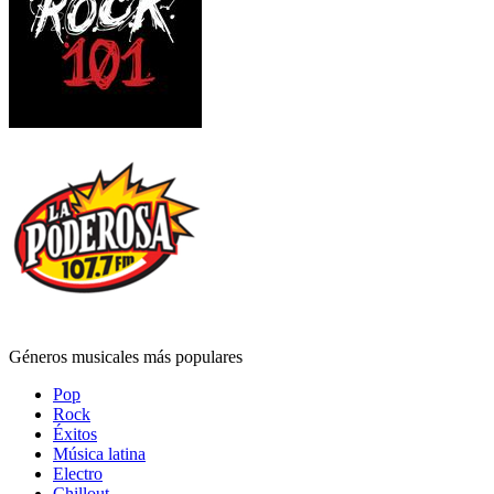
Géneros musicales más populares
Pop
Rock
Éxitos
Música latina
Electro
Chillout