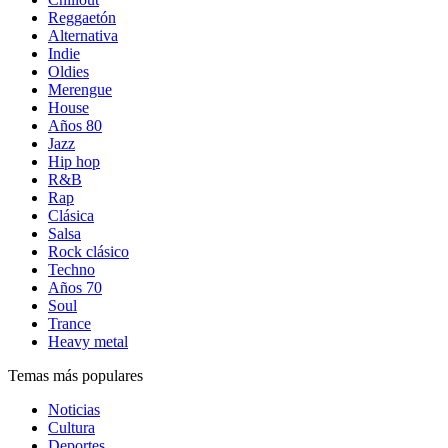
Reggaetón
Alternativa
Indie
Oldies
Merengue
House
Años 80
Jazz
Hip hop
R&B
Rap
Clásica
Salsa
Rock clásico
Techno
Años 70
Soul
Trance
Heavy metal
Temas más populares
Noticias
Cultura
Deportes