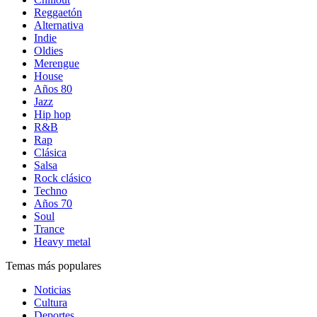
Reggaetón
Alternativa
Indie
Oldies
Merengue
House
Años 80
Jazz
Hip hop
R&B
Rap
Clásica
Salsa
Rock clásico
Techno
Años 70
Soul
Trance
Heavy metal
Temas más populares
Noticias
Cultura
Deportes