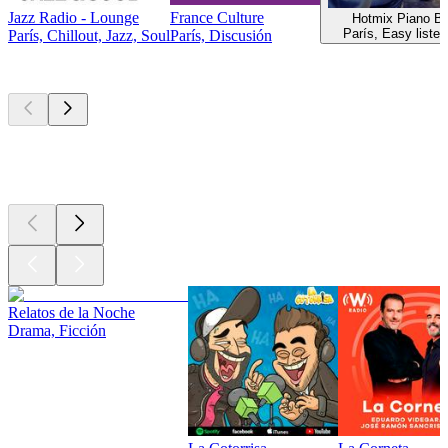
Jazz Radio - Lounge
France Culture
Hotmix Piano Ba
París, Easy listen
París, Chillout, Jazz, Soul
París, Discusión
Los mejores
podcasts
Los mejores
podcasts
Los mejores
podcasts
Relatos de la Noche
Drama, Ficción