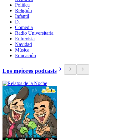
Política
Religión
Infantil
DJ
Comedia
Radio Universitaria
Entrevista
Navidad
Música
Educación
Los mejores podcasts