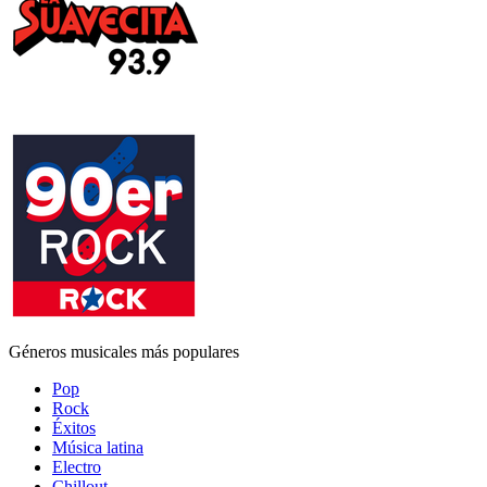
Géneros musicales más populares
Pop
Rock
Éxitos
Música latina
Electro
Chillout