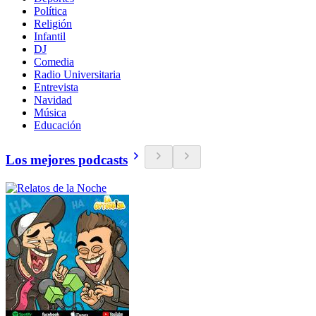
Política
Religión
Infantil
DJ
Comedia
Radio Universitaria
Entrevista
Navidad
Música
Educación
Los mejores podcasts