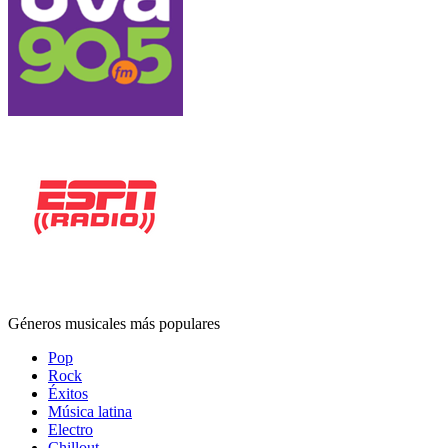
Géneros musicales más populares
Pop
Rock
Éxitos
Música latina
Electro
Chillout