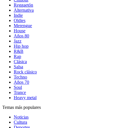
Reggaetón
Alternativa
Indie
Oldies
Merengue
House
Años 80
Jazz
Hip hop
R&B
Rap
Clásica
Salsa
Rock clásico
Techno
Años 70
Soul
Trance
Heavy metal
Temas más populares
Noticias
Cultura
Deportes