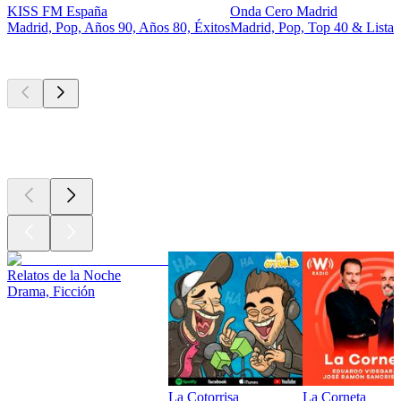
KISS FM España
Onda Cero Madrid
Madrid, Pop, Años 90, Años 80, Éxitos
Madrid, Pop, Top 40 & Listas 
Los mejores
podcasts
Los mejores
podcasts
Los mejores
podcasts
Relatos de la Noche
Drama, Ficción
La Cotorrisa
La Corneta