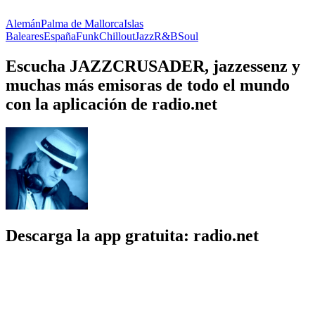
Alemán
Palma de Mallorca
Islas
Baleares
España
Funk
Chillout
Jazz
R&B
Soul
Escucha JAZZCRUSADER, jazzessenz y
muchas más emisoras de todo el mundo
con la aplicación de radio.net
Descarga la app gratuita: radio.net