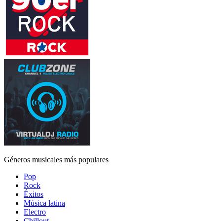
Géneros musicales más populares
Pop
Rock
Éxitos
Música latina
Electro
Chillout