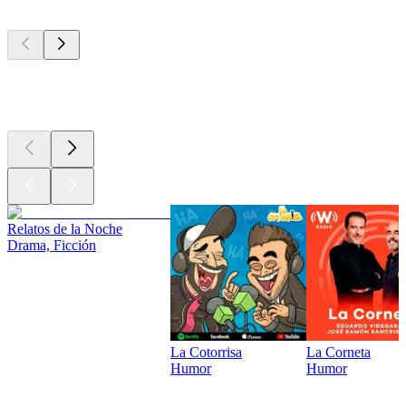
Los mejores
podcasts
Los mejores
podcasts
Relatos de la Noche
Drama, Ficción
La Cotorrisa
La Corneta
Humor
Humor