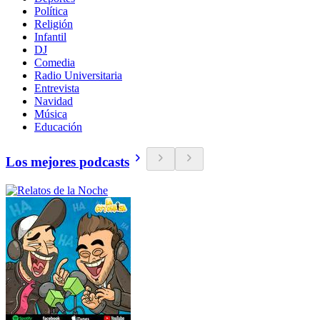
Política
Religión
Infantil
DJ
Comedia
Radio Universitaria
Entrevista
Navidad
Música
Educación
Los mejores podcasts