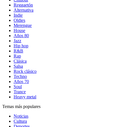
Reggaetón
Alternativa
Indie
Oldies
Merengue
House
Años 80
Jazz
Hip hop
R&B
Rap
Clásica
Salsa
Rock clásico
Techno
Años 70
Soul
Trance
Heavy metal
Temas más populares
Noticias
Cultura
Deportes