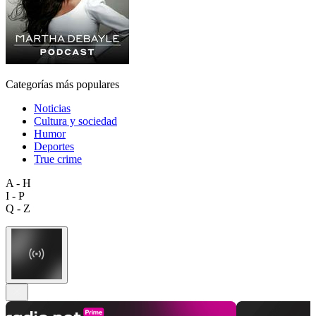
Categorías más populares
Noticias
Cultura y sociedad
Humor
Deportes
True crime
A - H
I - P
Q - Z