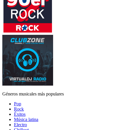
Géneros musicales más populares
Pop
Rock
Éxitos
Música latina
Electro
Chillout