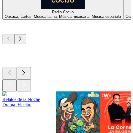
Radio Cocijo
Oaxaca, Éxitos, Música latina, Música mexicana, Música española
Oax
Los mejores
podcasts
Los mejores
podcasts
Los mejores
podcasts
Relatos de la Noche
Drama, Ficción