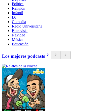
Política
Religión
Infantil
DJ
Comedia
Radio Universitaria
Entrevista
Navidad
Música
Educación
Los mejores podcasts