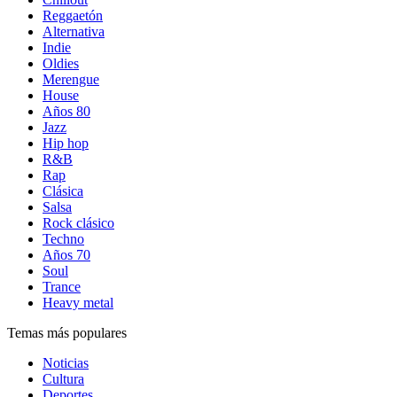
Reggaetón
Alternativa
Indie
Oldies
Merengue
House
Años 80
Jazz
Hip hop
R&B
Rap
Clásica
Salsa
Rock clásico
Techno
Años 70
Soul
Trance
Heavy metal
Temas más populares
Noticias
Cultura
Deportes