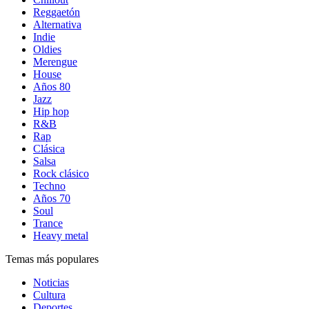
Reggaetón
Alternativa
Indie
Oldies
Merengue
House
Años 80
Jazz
Hip hop
R&B
Rap
Clásica
Salsa
Rock clásico
Techno
Años 70
Soul
Trance
Heavy metal
Temas más populares
Noticias
Cultura
Deportes