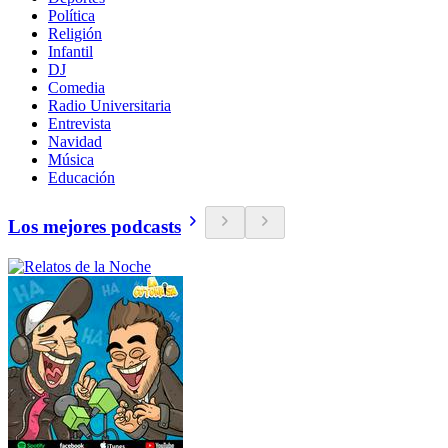
Política
Religión
Infantil
DJ
Comedia
Radio Universitaria
Entrevista
Navidad
Música
Educación
Los mejores podcasts