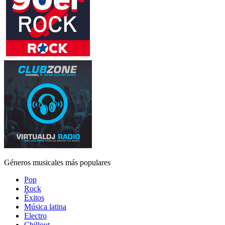
Géneros musicales más populares
Pop
Rock
Éxitos
Música latina
Electro
Chillout