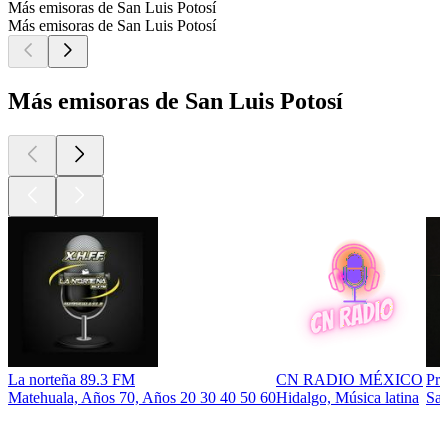
Más emisoras de San Luis Potosí
Más emisoras de San Luis Potosí
Más emisoras de San Luis Potosí
La norteña 89.3 FM
CN RADIO MÉXICO
Pri
Matehuala, Años 70, Años 20 30 40 50 60
Hidalgo, Música latina
San
Los mejores
podcasts
Los mejores
podcasts